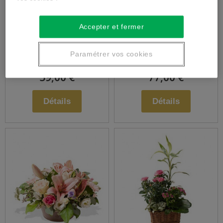
Bouquet de saison
Assemblage de
Accepter et fermer
fleurs en hauteur
Paramétrer vos cookies
59,00 €
77,00 €
Détails
Détails