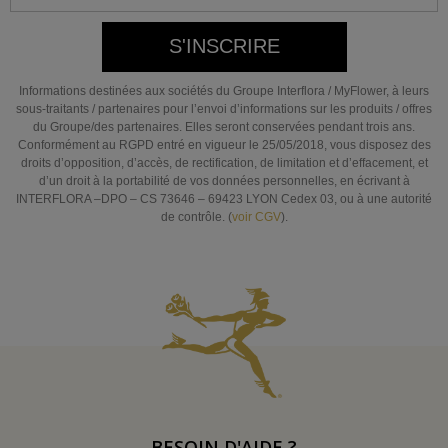
S'INSCRIRE
Informations destinées aux sociétés du Groupe Interflora / MyFlower, à leurs
sous-traitants / partenaires pour l’envoi d’informations sur les produits / offres
du Groupe/des partenaires. Elles seront conservées pendant trois ans.
Conformément au RGPD entré en vigueur le 25/05/2018, vous disposez des
droits d’opposition, d’accès, de rectification, de limitation et d’effacement, et
d’un droit à la portabilité de vos données personnelles, en écrivant à
INTERFLORA –DPO – CS 73646 – 69423 LYON Cedex 03, ou à une autorité
de contrôle. (
voir CGV
).
BESOIN D'AIDE ?