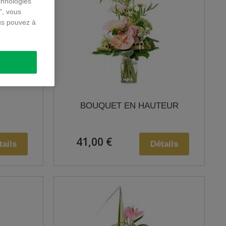
chnologies
", vous
us pouvez à
BOUQUET EN HAUTEUR
41,00 €
tails
Détails