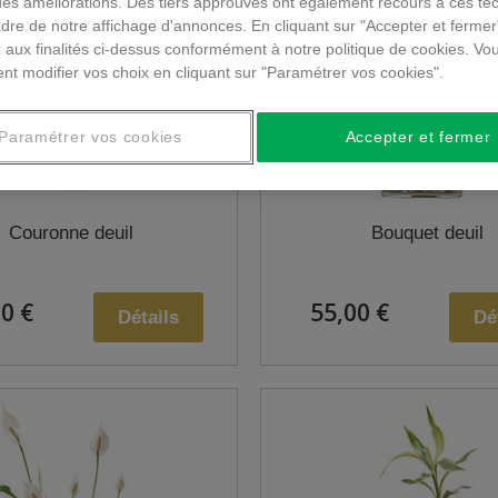
des améliorations. Des tiers approuvés ont également recours à ces te
dre de notre affichage d'annonces. En cliquant sur "Accepter et fermer
 aux finalités ci-dessus conformément à notre politique de cookies. Vo
nt modifier vos choix en cliquant sur "Paramétrer vos cookies".
Paramétrer vos cookies
Accepter et fermer
Couronne deuil
Bouquet deuil
0 €
55,00 €
Détails
Dé