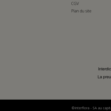
CGV
Plan du site
Interdi
La preu
©Interflora - SA au cap