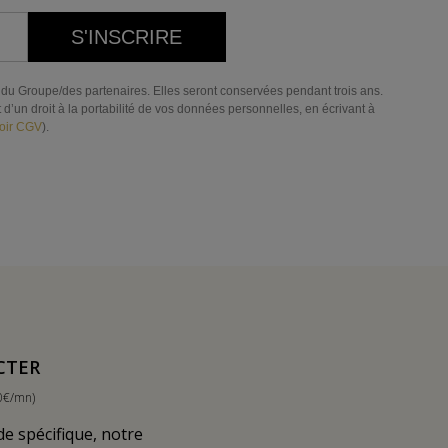
S'INSCRIRE
res du Groupe/des partenaires. Elles seront conservées pendant trois ans.
d’un droit à la portabilité de vos données personnelles, en écrivant à
oir CGV
).
CTER
0€/mn)
 spécifique, notre