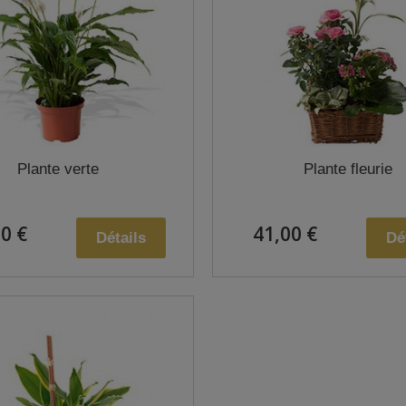
Plante verte
Plante fleurie
0 €
41,00 €
Détails
Dé