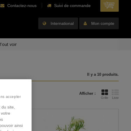
Contactez-nous
Suivi de commande
International
Mon compte
Tout voir
Il y a 10 produits.
Afficher :
ans accepter
Grille
Liste
 du site,
 votre
os
pouvoir ainsi