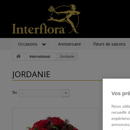
Occasions
Anniversaire
Fleurs de saisons
International
Jordanie
JORDANIE
Tri
Vos pré
--
Nous utili
recueillir
expérienc
annonces,