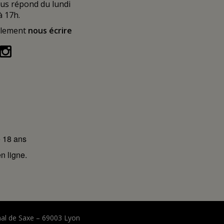
ous répond du lundi
à 17h.
alement
nous écrire
e 18 ans
n ligne.
hal de Saxe – 69003 Lyon