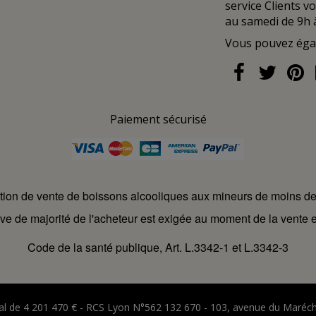
service Clients v
au samedi de 9h 
Vous pouvez ég
Paiement sécurisé
ction de vente de boissons alcooliques aux mineurs de moins d
ve de majorité de l'acheteur est exigée au moment de la vente e
Code de la santé publique, Art. L.3342-1 et L.3342-3
ital de 4 201 470 € - RCS Lyon N°562 132 670 - 103, avenue du Maréc