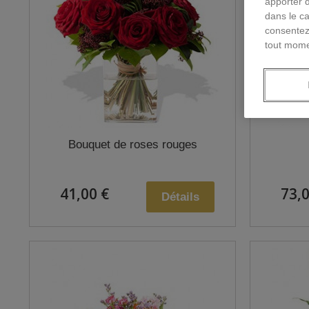
apporter 
dans le ca
consentez
tout mome
Bouquet de roses rouges
41,00 €
73,0
Détails