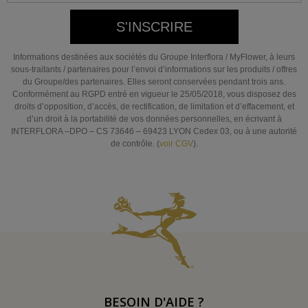
S'INSCRIRE
Informations destinées aux sociétés du Groupe Interflora / MyFlower, à leurs
sous-traitants / partenaires pour l’envoi d’informations sur les produits / offres
du Groupe/des partenaires. Elles seront conservées pendant trois ans.
Conformément au RGPD entré en vigueur le 25/05/2018, vous disposez des
droits d’opposition, d’accès, de rectification, de limitation et d’effacement, et
d’un droit à la portabilité de vos données personnelles, en écrivant à
INTERFLORA –DPO – CS 73646 – 69423 LYON Cedex 03, ou à une autorité
de contrôle. (
voir CGV
).
BESOIN D'AIDE ?