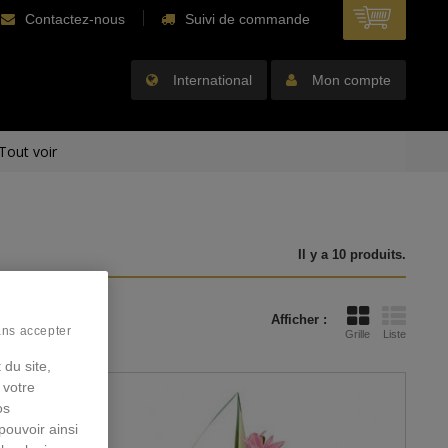
Contactez-nous
Suivi de commande
International
Mon compte
Tout voir
Il y a 10 produits.
Afficher :
ans accepter
Grille
Liste
 du site,
 votre
os
pouvoir ainsi