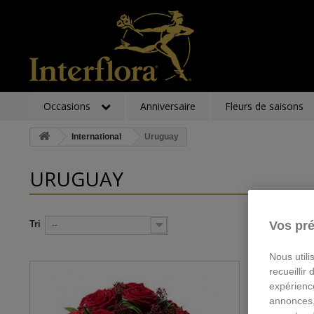
Occasions
Anniversaire
Fleurs de saisons
International
Uruguay
URUGUAY
Tri
Vos pré
--
Nous utili
recueillir
expérienc
annonces,