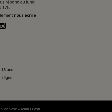
ous répond du lundi
à 17h.
alement
nous écrire
e 18 ans
n ligne.
hal de Saxe – 69003 Lyon