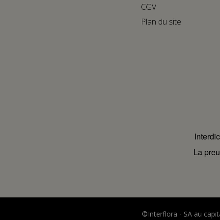
CGV
Plan du site
Interdi
La preu
©Interflora - SA au cap