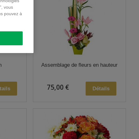
chnologies
", vous
us pouvez à
n
Assemblage de fleurs en hauteur
75,00 €
tails
Détails