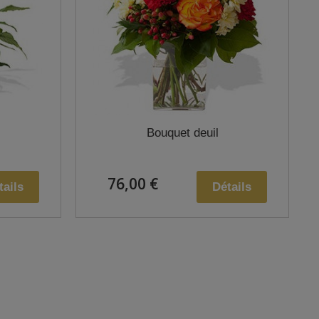
Bouquet deuil
76,00 €
tails
Détails