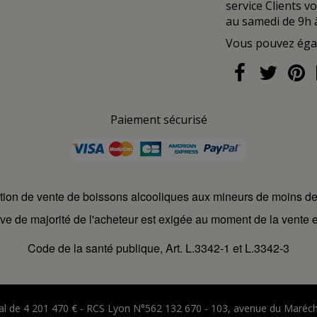
service Clients v
au samedi de 9h 
Vous pouvez ég
Paiement sécurisé
ction de vente de boissons alcooliques aux mineurs de moins d
ve de majorité de l'acheteur est exigée au moment de la vente e
Code de la santé publique, Art. L.3342-1 et L.3342-3
ital de 4 201 470 € - RCS Lyon N°562 132 670 - 103, avenue du Maréc