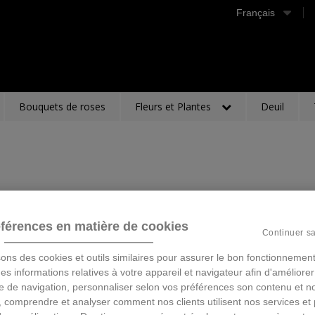
Français
Bouquets de roses
Fleurs et Plantes
Deuil
férences en matière de cookies
Continuer s
sons des cookies et outils similaires pour assurer le bon fonctionnement
 des informations relatives à votre appareil et navigateur afin d'améliorer
e de navigation, personnaliser selon vos préférences son contenu et n
 comprendre et analyser comment nos clients utilisent nos services et 