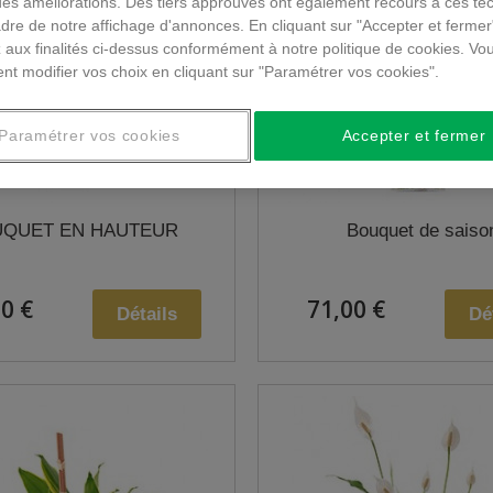
des améliorations. Des tiers approuvés ont également recours à ces te
dre de notre affichage d'annonces. En cliquant sur "Accepter et fermer
 aux finalités ci-dessus conformément à notre politique de cookies. Vo
nt modifier vos choix en cliquant sur "Paramétrer vos cookies".
Paramétrer vos cookies
Accepter et fermer
QUET EN HAUTEUR
Bouquet de saiso
0 €
71,00 €
Détails
Dé