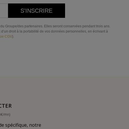
S'INSCRIRE
res du Groupe/des partenaires. Elles seront conservées pendant trois ans.
d’un droit à la portabilité de vos données personnelles, en écrivant à
oir CGV
).
CTER
0€/mn)
 spécifique, notre