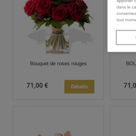
apporter 
dans le ca
consentez
tout mome
Bouquet de roses rouges
BOU
71,00 €
71,0
Détails