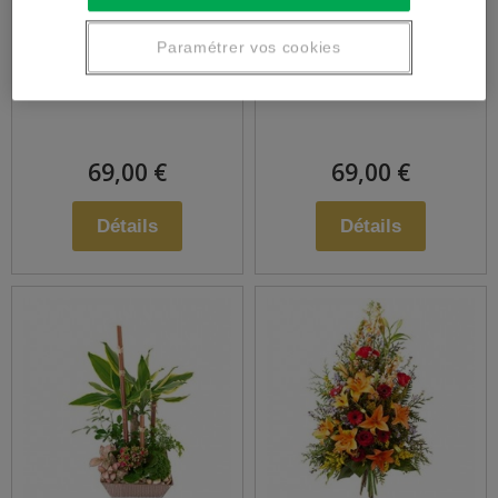
Assemblage de
Assemblage de
Paramétrer vos cookies
fleurs en hauteur
fleurs piquées
69,00 €
69,00 €
Détails
Détails