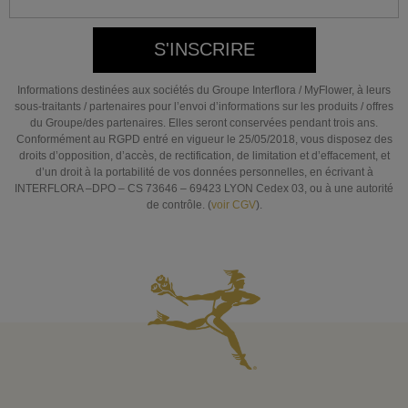
S'INSCRIRE
Informations destinées aux sociétés du Groupe Interflora / MyFlower, à leurs
sous-traitants / partenaires pour l’envoi d’informations sur les produits / offres
du Groupe/des partenaires. Elles seront conservées pendant trois ans.
Conformément au RGPD entré en vigueur le 25/05/2018, vous disposez des
droits d’opposition, d’accès, de rectification, de limitation et d’effacement, et
d’un droit à la portabilité de vos données personnelles, en écrivant à
INTERFLORA –DPO – CS 73646 – 69423 LYON Cedex 03, ou à une autorité
de contrôle. (
voir CGV
).