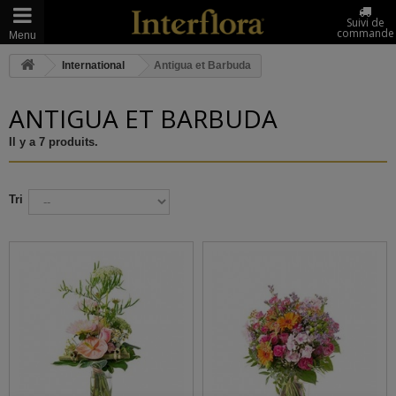
Suivi de
commande
Menu
International
Antigua et Barbuda
ANTIGUA ET BARBUDA
Il y a 7 produits.
Tri