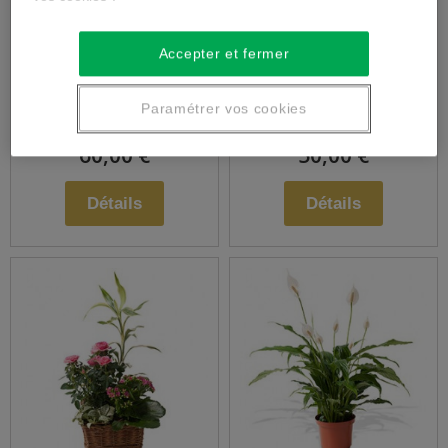
Assemblage de
Assemblage de
Accepter et fermer
fleurs piquées
plantes
Paramétrer vos cookies
60,00 €
50,00 €
Détails
Détails