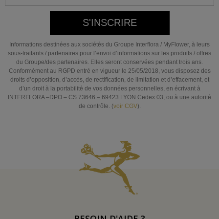
S'INSCRIRE
Informations destinées aux sociétés du Groupe Interflora / MyFlower, à leurs
sous-traitants / partenaires pour l’envoi d’informations sur les produits / offres
du Groupe/des partenaires. Elles seront conservées pendant trois ans.
Conformément au RGPD entré en vigueur le 25/05/2018, vous disposez des
droits d’opposition, d’accès, de rectification, de limitation et d’effacement, et
d’un droit à la portabilité de vos données personnelles, en écrivant à
INTERFLORA –DPO – CS 73646 – 69423 LYON Cedex 03, ou à une autorité
de contrôle. (
voir CGV
).
BESOIN D'AIDE ?