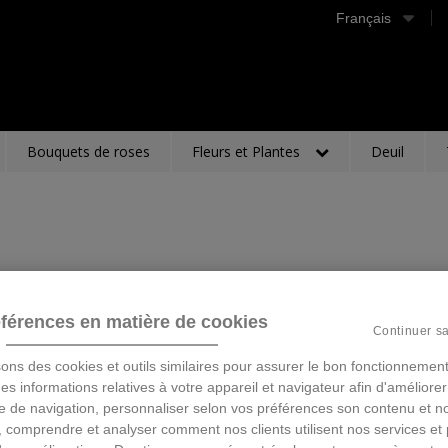
Français
Bouquets de roses
Fleurs et Plantes
Deuil
férences en matière de cookies
Continuer s
sons des cookies et outils similaires pour assurer le bon fonctionnement
 des informations relatives à votre appareil et navigateur afin d'améliorer
e de navigation, personnaliser selon vos préférences son contenu et n
 comprendre et analyser comment nos clients utilisent nos services et 