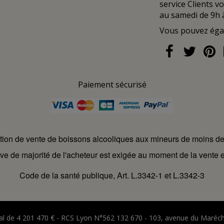
service Clients v
au samedi de 9h 
Vous pouvez ég
Paiement sécurisé
ction de vente de boissons alcooliques aux mineurs de moins d
ve de majorité de l'acheteur est exigée au moment de la vente e
Code de la santé publique, Art. L.3342-1 et L.3342-3
ital de 4 201 470 € - RCS Lyon N°562 132 670 - 103, avenue du Maréc