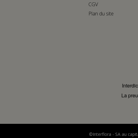
CGV
Plan du site
Interdi
La preu
©Interflora - SA au cap