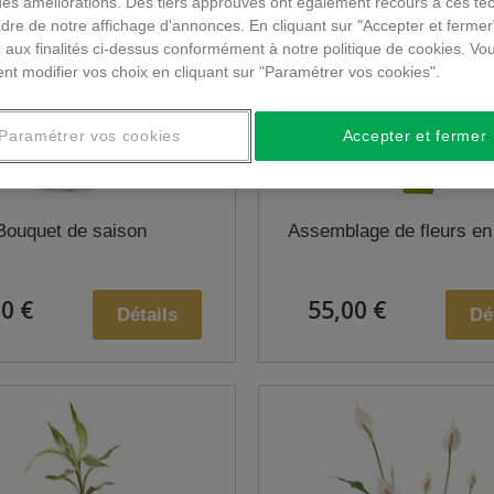
des améliorations. Des tiers approuvés ont également recours à ces te
dre de notre affichage d'annonces. En cliquant sur "Accepter et fermer
 aux finalités ci-dessus conformément à notre politique de cookies. Vo
nt modifier vos choix en cliquant sur "Paramétrer vos cookies".
Paramétrer vos cookies
Accepter et fermer
Bouquet de saison
Assemblage de fleurs en
0 €
55,00 €
Détails
Dé