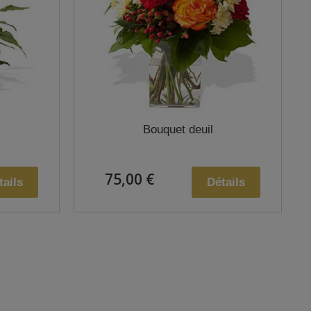
Bouquet deuil
75,00 €
tails
Détails