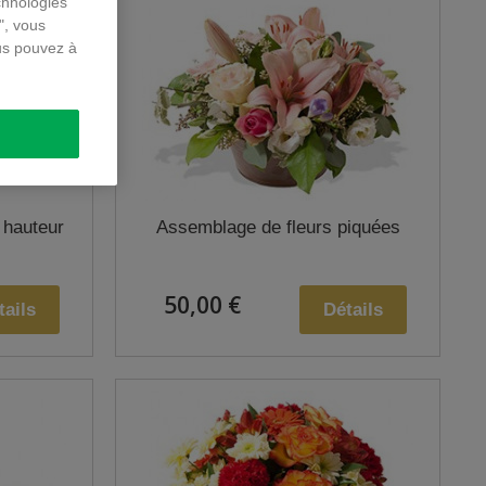
chnologies
", vous
us pouvez à
 hauteur
Assemblage de fleurs piquées
50,00 €
tails
Détails