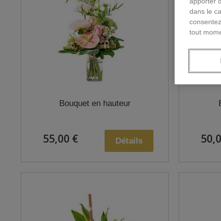
apporter 
dans le ca
consentez
tout mome
Bouquet en hauteur
55,00 €
50,0
Détails