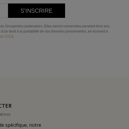
S'INSCRIRE
res du Groupe/des partenaires. Elles seront conservées pendant trois ans.
d’un droit à la portabilité de vos données personnelles, en écrivant à
oir CGV
).
CTER
0€/mn)
 spécifique, notre