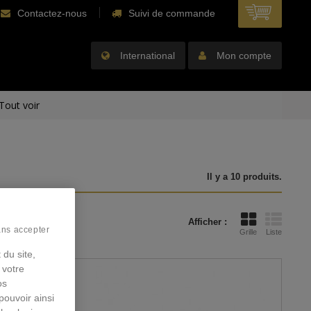
Contactez-nous
Suivi de commande
International
Mon compte
Tout voir
Il y a 10 produits.
Afficher :
ans accepter
Grille
Liste
 du site,
 votre
os
pouvoir ainsi