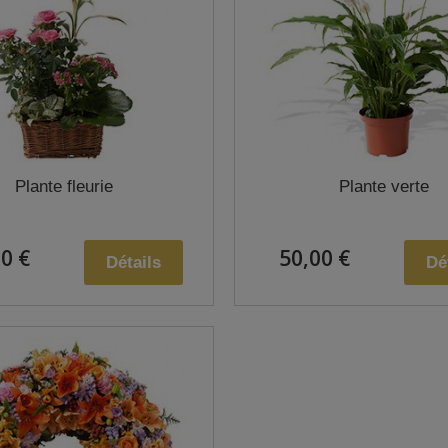
Plante fleurie
Plante verte
0 €
50,00 €
Détails
Dé