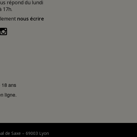
ous répond du lundi
à 17h.
alement
nous écrire
e 18 ans
n ligne.
hal de Saxe – 69003 Lyon