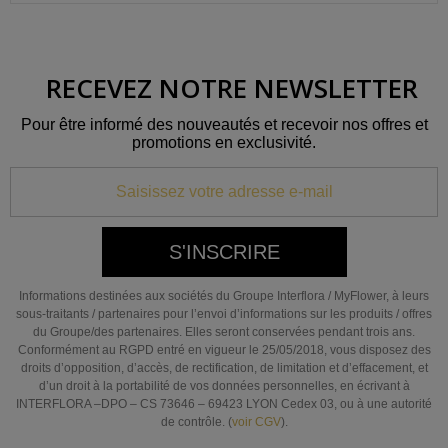
RECEVEZ NOTRE NEWSLETTER
Pour être informé des nouveautés et recevoir nos offres et
promotions en exclusivité.
S'INSCRIRE
Informations destinées aux sociétés du Groupe Interflora / MyFlower, à leurs
sous-traitants / partenaires pour l’envoi d’informations sur les produits / offres
du Groupe/des partenaires. Elles seront conservées pendant trois ans.
Conformément au RGPD entré en vigueur le 25/05/2018, vous disposez des
droits d’opposition, d’accès, de rectification, de limitation et d’effacement, et
d’un droit à la portabilité de vos données personnelles, en écrivant à
INTERFLORA –DPO – CS 73646 – 69423 LYON Cedex 03, ou à une autorité
de contrôle. (
voir CGV
).