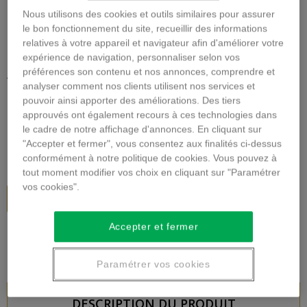
Nous utilisons des cookies et outils similaires pour assurer
le bon fonctionnement du site, recueillir des informations
Agrandir l'image
relatives à votre appareil et navigateur afin d'améliorer votre
expérience de navigation, personnaliser selon vos
ASSEMBLAGE DE FLEURS
préférences son contenu et nos annonces, comprendre et
PIQUÉES
analyser comment nos clients utilisent nos services et
pouvoir ainsi apporter des améliorations. Des tiers
approuvés ont également recours à ces technologies dans
Description
le cadre de notre affichage d'annonces. En cliquant sur
"Accepter et fermer", vous consentez aux finalités ci-dessus
77,00 €
TTC
conformément à notre politique de cookies. Vous pouvez à
tout moment modifier vos choix en cliquant sur "Paramétrer
vos cookies".
Ajouter au panier
Accepter et fermer
Paramétrer vos cookies
DESCRIPTION DU PRODUIT