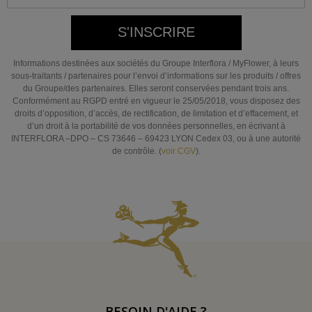
S'INSCRIRE
Informations destinées aux sociétés du Groupe Interflora / MyFlower, à leurs
sous-traitants / partenaires pour l’envoi d’informations sur les produits / offres
du Groupe/des partenaires. Elles seront conservées pendant trois ans.
Conformément au RGPD entré en vigueur le 25/05/2018, vous disposez des
droits d’opposition, d’accès, de rectification, de limitation et d’effacement, et
d’un droit à la portabilité de vos données personnelles, en écrivant à
INTERFLORA –DPO – CS 73646 – 69423 LYON Cedex 03, ou à une autorité
de contrôle. (
voir CGV
).
BESOIN D'AIDE ?