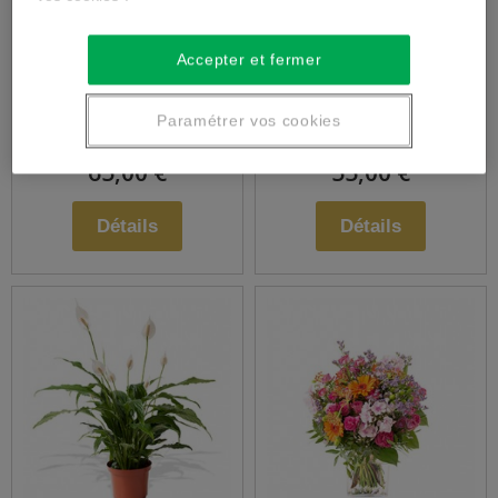
Gerbe piquée deuil
Bouquet deuil
Accepter et fermer
Paramétrer vos cookies
65,00 €
55,00 €
Détails
Détails