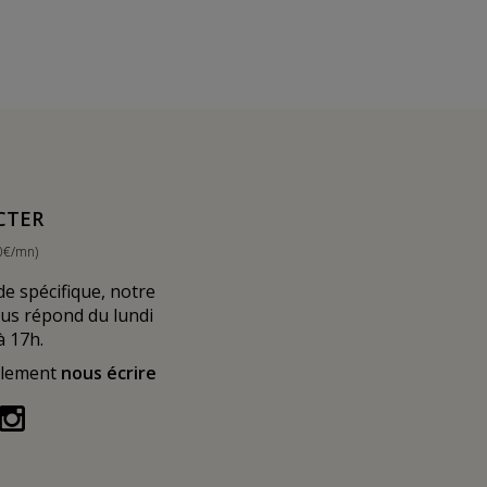
CTER
0€/mn)
 spécifique, notre
ous répond du lundi
à 17h.
alement
nous écrire