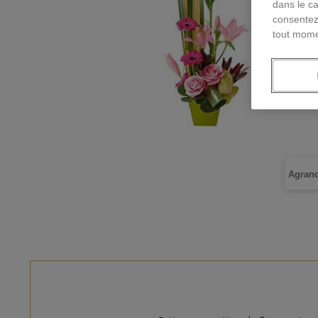
dans le ca
consentez
tout mome
Agrand