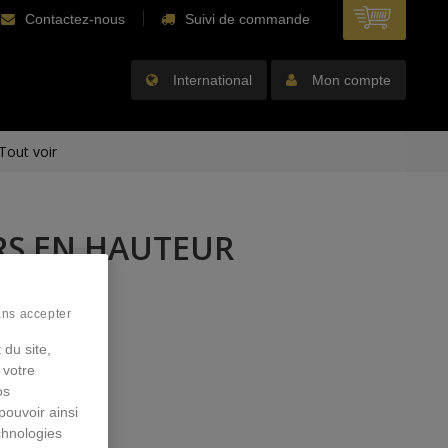
Contactez-nous
Suivi de commande
International
Mon compte
Tout voir
RS EN HAUTEUR
ans accepter
 du site,
 votre
os
pouvoir ainsi
chnologies