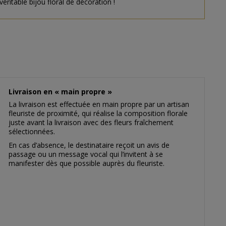
éritable bijou floral de décoration !
Livraison en « main propre »
La livraison est effectuée en main propre par un artisan
fleuriste de proximité, qui réalise la composition florale
juste avant la livraison avec des fleurs fraîchement
sélectionnées.
En cas d’absence, le destinataire reçoit un avis de
passage ou un message vocal qui l’invitent à se
manifester dès que possible auprès du fleuriste.