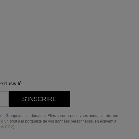
xclusivité.
S'INSCRIRE
res du Groupe/des partenaires. Elles seront conservées pendant trois ans.
d’un droit à la portabilité de vos données personnelles, en écrivant à
oir CGV
).