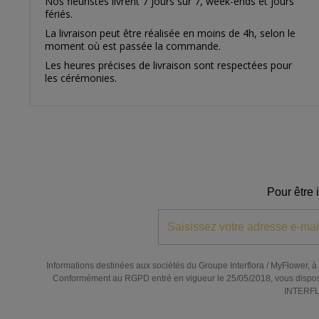
Nos fleuristes livrent 7 jours sur 7, week-ends et jours
fériés.
La livraison peut être réalisée en moins de 4h, selon le
moment où est passée la commande.
Les heures précises de livraison sont respectées pour
les cérémonies.
Pour être 
Informations destinées aux sociétés du Groupe Interflora / MyFlower, à l
Conformément au RGPD entré en vigueur le 25/05/2018, vous disposez de
INTERFLO