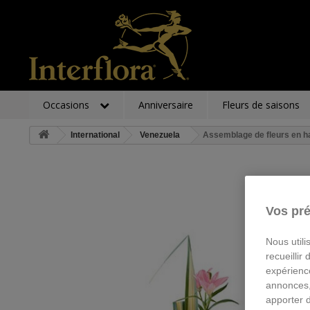
Occasions
Anniversaire
Fleurs de saisons
International
Venezuela
Assemblage de fleurs en h
Vos pré
Nous utili
recueillir
expérienc
annonces,
apporter 