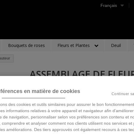
Français
Bouquets de roses
Fleurs et Plantes
Deuil
auteur
ASSEMBLAGE DE FLEU
Description
férences en matière de cookies
Continuer s
77,00 €
TTC
sons des cookies et outils similaires pour assurer le bon fonctionnement
 des informations relatives à votre appareil et navigateur afin d'améliorer
e de navigation, personnaliser selon vos préférences son contenu et n
Ajouter au panier
 comprendre et analyser comment nos clients utilisent nos services et 
des améliorations. Des tiers approuvés ont également recours à ces te