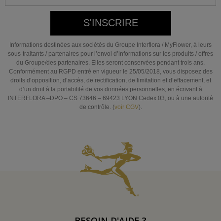
S'INSCRIRE
Informations destinées aux sociétés du Groupe Interflora / MyFlower, à leurs
sous-traitants / partenaires pour l’envoi d’informations sur les produits / offres
du Groupe/des partenaires. Elles seront conservées pendant trois ans.
Conformément au RGPD entré en vigueur le 25/05/2018, vous disposez des
droits d’opposition, d’accès, de rectification, de limitation et d’effacement, et
d’un droit à la portabilité de vos données personnelles, en écrivant à
INTERFLORA –DPO – CS 73646 – 69423 LYON Cedex 03, ou à une autorité
de contrôle. (
voir CGV
).
BESOIN D'AIDE ?