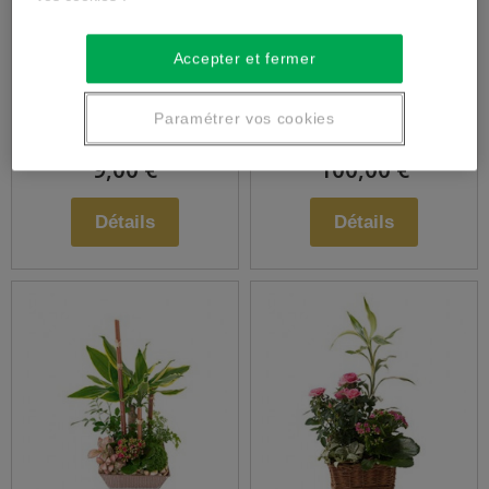
Assemblage de
Assemblage de
Accepter et fermer
fleurs en hauteur
fleurs piquées
Paramétrer vos cookies
9,00 €
100,00 €
Détails
Détails