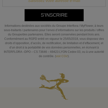
S'INSCRIRE
Informations destinées aux sociétés du Groupe Interflora / MyFlower, à leurs
sous-traitants / partenaires pour l’envoi d’informations sur les produits / offres
du Groupe/des partenaires. Elles seront conservées pendant trois ans.
Conformément au RGPD entré en vigueur le 25/05/2018, vous disposez des
droits d’opposition, d’accès, de rectification, de limitation et d’effacement, et
d’un droit à la portabilité de vos données personnelles, en écrivant à
INTERFLORA –DPO – CS 73646 – 69423 LYON Cedex 03, ou à une autorité
de contrôle. (
voir CGV
).