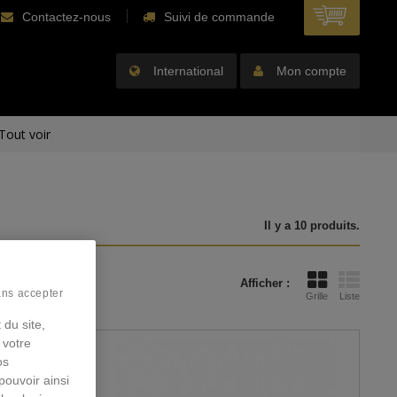
Contactez-nous
Suivi de commande
International
Mon compte
Tout voir
Il y a 10 produits.
Afficher :
ans accepter
Grille
Liste
 du site,
 votre
os
pouvoir ainsi