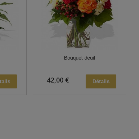
Bouquet deuil
42,00 €
tails
Détails