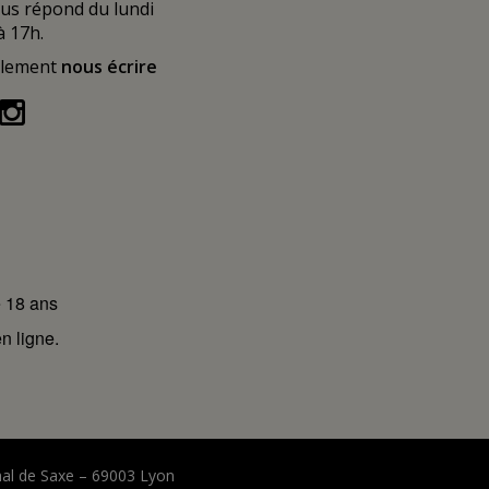
ous répond du lundi
à 17h.
alement
nous écrire
e 18 ans
n ligne.
hal de Saxe – 69003 Lyon