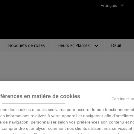
Français
Bouquets de roses
Fleurs et Plantes
Deuil
férences en matière de cookies
Continuer s
sons des cookies et outils similaires pour assurer le bon fonctionnement
 des informations relatives à votre appareil et navigateur afin d'améliorer
e de navigation, personnaliser selon vos préférences son contenu et n
 comprendre et analyser comment nos clients utilisent nos services et 