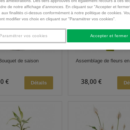
des améliorations. Des tiers approuvés ont également recours à ces te
dre de notre affichage d'annonces. En cliquant sur "Accepter et fermer
 aux finalités ci-dessus conformément à notre politique de cookies. Vo
nt modifier vos choix en cliquant sur "Paramétrer vos cookies".
Paramétrer vos cookies
Accepter et fermer
Bouquet de saison
Assemblage de fleurs en
0 €
38,00 €
Détails
Dé