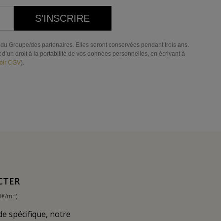
S'INSCRIRE
res du Groupe/des partenaires. Elles seront conservées pendant trois ans.
d’un droit à la portabilité de vos données personnelles, en écrivant à
oir CGV
).
CTER
0€/mn)
 spécifique, notre