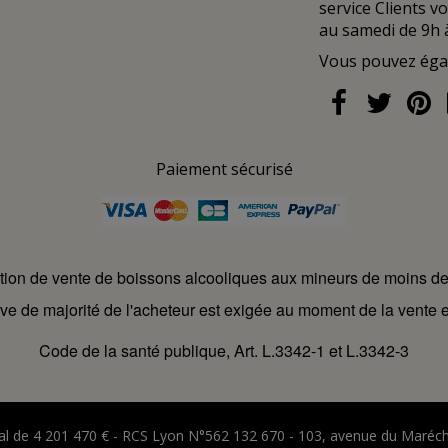
service Clients v
au samedi de 9h 
Vous pouvez ég
Paiement sécurisé
ction de vente de boissons alcooliques aux mineurs de moins d
ve de majorité de l'acheteur est exigée au moment de la vente e
Code de la santé publique, Art. L.3342-1 et L.3342-3
ital de 4 201 470 € - RCS Lyon N°562 132 670 - 103, avenue du Maréc