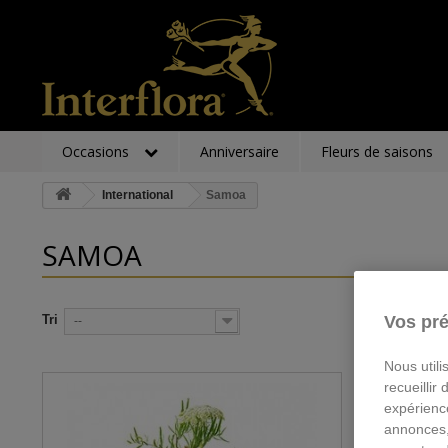
Occasions
Anniversaire
Fleurs de saisons
International
Samoa
SAMOA
Tri
Vos pré
--
Nous utili
recueillir
expérienc
annonces,