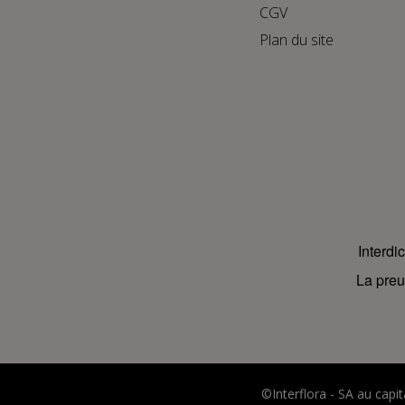
CGV
Plan du site
Interdi
La preu
©Interflora - SA au cap