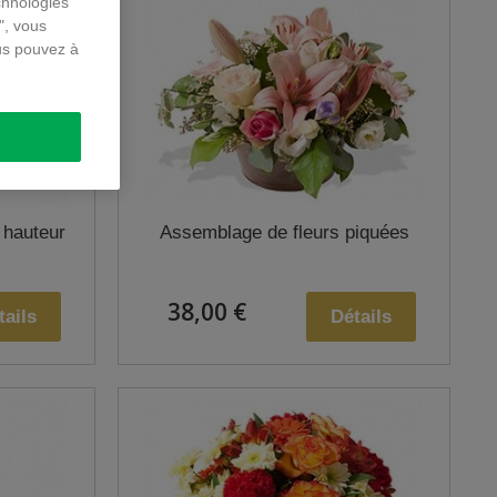
chnologies
", vous
us pouvez à
 hauteur
Assemblage de fleurs piquées
38,00 €
tails
Détails