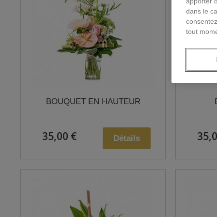
apporter 
dans le ca
consentez
tout mome
BOUQUET EN HAUTEUR
35,00 €
35,0
Détails