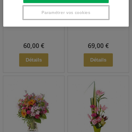
Assemblage de
BOUQUET EN
Paramétrer vos cookies
plantes
HAUTEUR
60,00 €
69,00 €
Détails
Détails