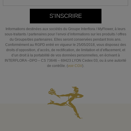
S'INSCRIRE
Informations destinées aux sociétés du Groupe Interflora / MyFlower, à leurs
sous-traitants / partenaires pour l’envoi d’informations sur les produits / offres
du Groupe/des partenaires. Elles seront conservées pendant trois ans.
Conformément au RGPD entré en vigueur le 25/05/2018, vous disposez des
droits d’opposition, d’accès, de rectification, de limitation et d’effacement, et
d’un droit à la portabilité de vos données personnelles, en écrivant à
INTERFLORA –DPO – CS 73646 – 69423 LYON Cedex 03, ou à une autorité
de contrôle. (
voir CGV
).