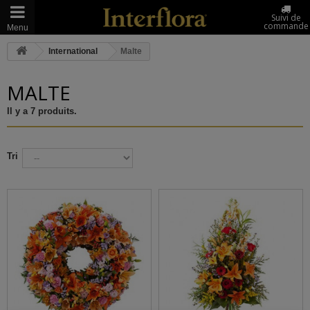
Suivi de
commande
Menu
International
Malte
MALTE
Il y a 7 produits.
Tri