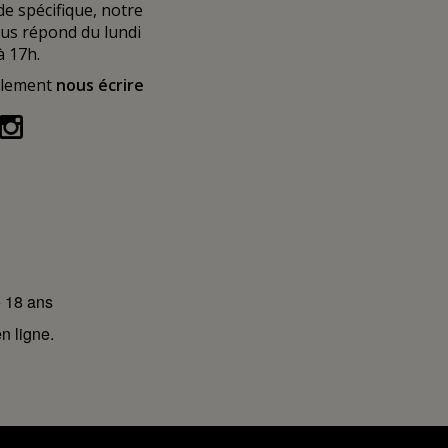
 spécifique, notre
ous répond du lundi
à 17h.
alement
nous écrire
e 18 ans
n ligne.