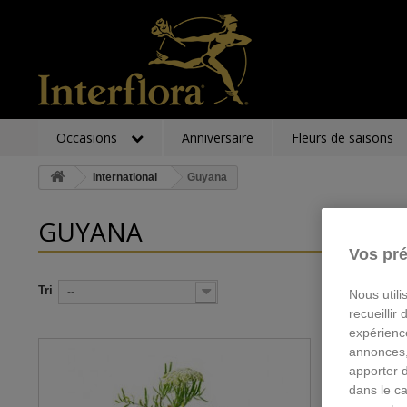
Occasions
Anniversaire
Fleurs de saisons
International
Guyana
GUYANA
Vos pré
Tri
--
Nous utili
recueillir
expérienc
annonces,
apporter 
dans le ca