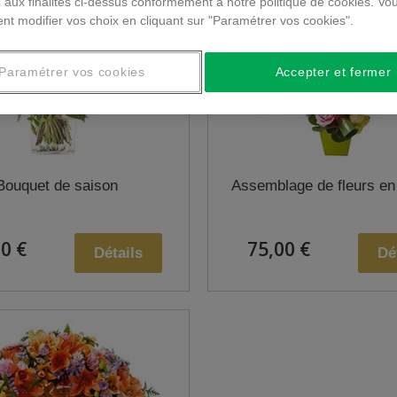
 aux finalités ci-dessus conformément à notre politique de cookies. Vo
nt modifier vos choix en cliquant sur "Paramétrer vos cookies".
Paramétrer vos cookies
Accepter et fermer
Bouquet de saison
Assemblage de fleurs en
0 €
75,00 €
Détails
Dé