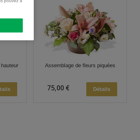
us pouvez à
 hauteur
Assemblage de fleurs piquées
75,00 €
tails
Détails