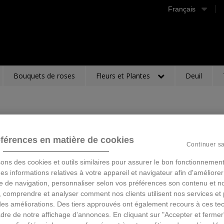
Français
Bouquets de roses
Fleurs et Plantes
Deuil
férences en matière de cookies
Continuer s
sons des cookies et outils similaires pour assurer le bon fonctionnement
 des informations relatives à votre appareil et navigateur afin d'améliorer
e de navigation, personnaliser selon vos préférences son contenu et n
 comprendre et analyser comment nos clients utilisent nos services et 
des améliorations. Des tiers approuvés ont également recours à ces te
dre de notre affichage d'annonces. En cliquant sur "Accepter et fermer