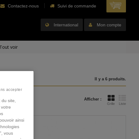
Contactez-nous
Suivi de commande
International
Mon compte
Tout voir
Il y a 6 produits.
ans accepter
Afficher :
 du site,
Grille
Liste
 votre
os
pouvoir ainsi
chnologies
", vous