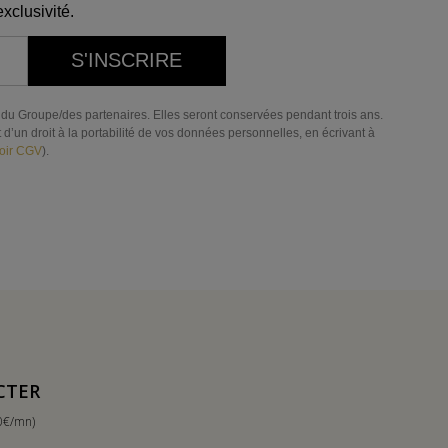
xclusivité.
S'INSCRIRE
res du Groupe/des partenaires. Elles seront conservées pendant trois ans.
d’un droit à la portabilité de vos données personnelles, en écrivant à
oir CGV
).
CTER
0€/mn)