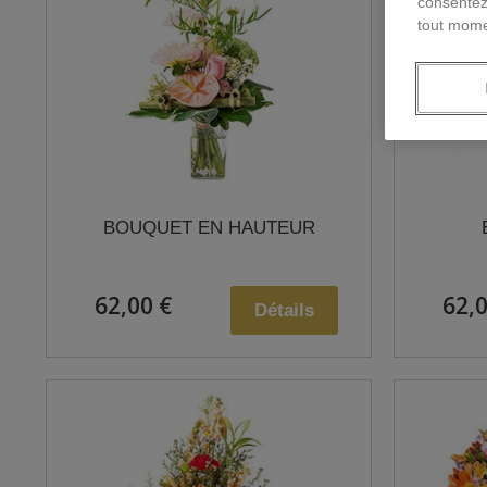
consentez
tout mome
BOUQUET EN HAUTEUR
62,00 €
62,0
Détails