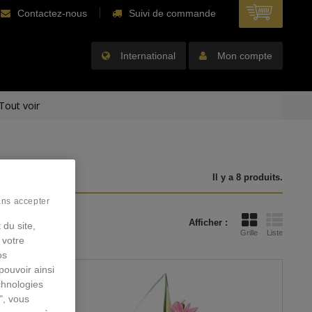
Contactez-nous
Suivi de commande
International
Mon compte
Tout voir
Il y a 8 produits.
ans accepter
Afficher :
 du site,
Grille
Liste
 votre
os
pouvoir ainsi
chnologies
", vous