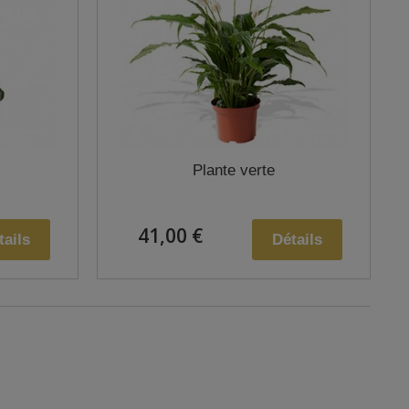
Plante verte
41,00 €
tails
Détails