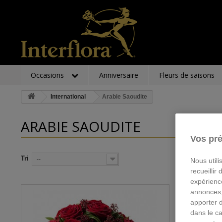
Occasions
Anniversaire
Fleurs de saisons
International
Arabie Saoudite
ARABIE SAOUDITE
Vos pré
Tri
--
Nous utili
recueillir
expérienc
annonces,
apporter 
dans le ca