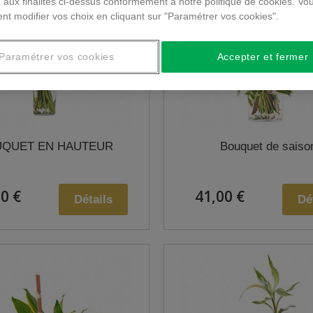
 aux finalités ci-dessus conformément à notre politique de cookies. Vo
nt modifier vos choix en cliquant sur "Paramétrer vos cookies".
Paramétrer vos cookies
Accepter et fermer
QUET EN HAUTEUR
Bouquet de saiso
0 €
41,00 €
Détails
Dé