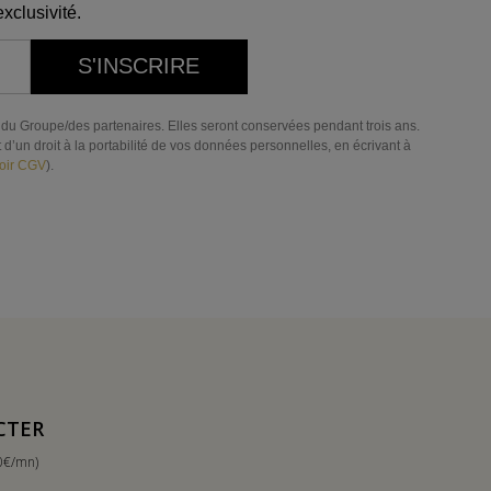
xclusivité.
S'INSCRIRE
res du Groupe/des partenaires. Elles seront conservées pendant trois ans.
d’un droit à la portabilité de vos données personnelles, en écrivant à
oir CGV
).
CTER
0€/mn)