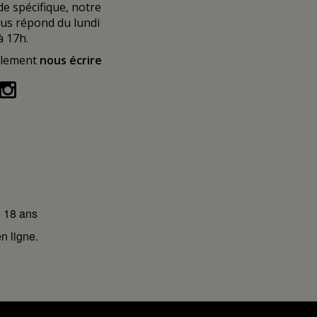
 spécifique, notre
ous répond du lundi
à 17h.
alement
nous écrire
e 18 ans
n ligne.