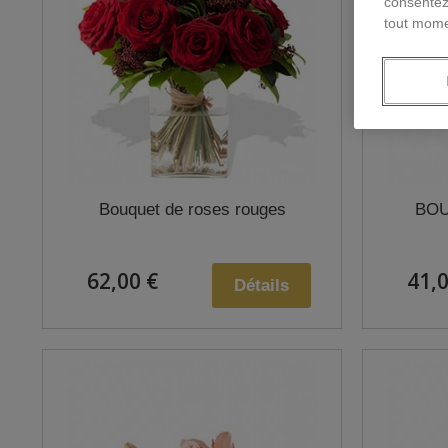
consentez
tout mome
Bouquet de roses rouges
BOU
62,00 €
41,0
Détails