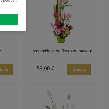
us pouvez à
n
Assemblage de fleurs en hauteur
53,00 €
tails
Détails