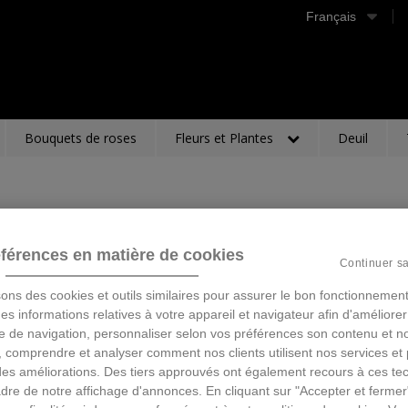
Français
Bouquets de roses
Fleurs et Plantes
Deuil
férences en matière de cookies
Continuer s
sons des cookies et outils similaires pour assurer le bon fonctionnement
 des informations relatives à votre appareil et navigateur afin d'améliorer
e de navigation, personnaliser selon vos préférences son contenu et n
 comprendre et analyser comment nos clients utilisent nos services et 
des améliorations. Des tiers approuvés ont également recours à ces te
dre de notre affichage d'annonces. En cliquant sur "Accepter et fermer