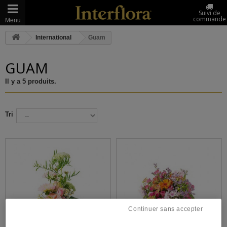
Suivi de
commande
Menu
International
Guam
GUAM
Il y a 5 produits.
Tri
Continuer sans accepter