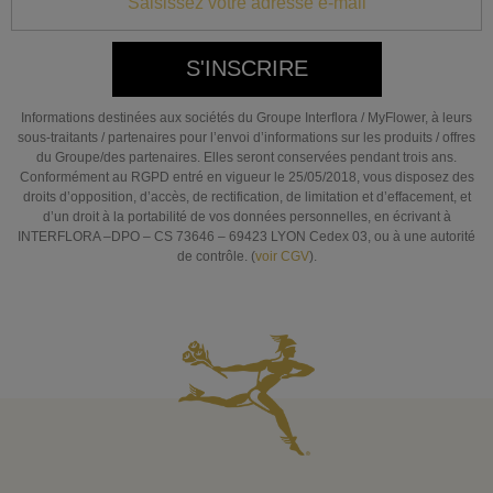
S'INSCRIRE
Informations destinées aux sociétés du Groupe Interflora / MyFlower, à leurs
sous-traitants / partenaires pour l’envoi d’informations sur les produits / offres
du Groupe/des partenaires. Elles seront conservées pendant trois ans.
Conformément au RGPD entré en vigueur le 25/05/2018, vous disposez des
droits d’opposition, d’accès, de rectification, de limitation et d’effacement, et
d’un droit à la portabilité de vos données personnelles, en écrivant à
INTERFLORA –DPO – CS 73646 – 69423 LYON Cedex 03, ou à une autorité
de contrôle. (
voir CGV
).