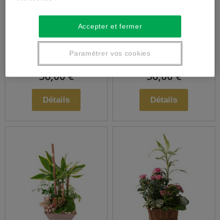
Assemblage de
Assemblage de
Accepter et fermer
fleurs en hauteur
fleurs piquées
Paramétrer vos cookies
56,00 €
56,00 €
Détails
Détails