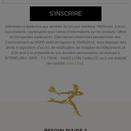
S'INSCRIRE
Informations destinées aux sociétés du Groupe Interflora / MyFlower, à leurs
sous-traitants / partenaires pour l’envoi d’informations sur les produits / offres
du Groupe/des partenaires. Elles seront conservées pendant trois ans.
Conformément au RGPD entré en vigueur le 25/05/2018, vous disposez des
droits d’opposition, d’accès, de rectification, de limitation et d’effacement, et
d’un droit à la portabilité de vos données personnelles, en écrivant à
INTERFLORA –DPO – CS 73646 – 69423 LYON Cedex 03, ou à une autorité
de contrôle. (
voir CGV
).
BESOIN D'AIDE ?