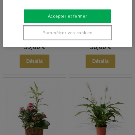
Assemblage de
Assemblage de
Accepter et fermer
fleurs piquées
plantes
Paramétrer vos cookies
59,00 €
56,00 €
Détails
Détails