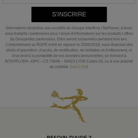
S'INSCRIRE
Informations destinées aux sociétés du Groupe Interflora / MyFlower, à leurs
sous-traitants / partenaires pour l’envoi d’informations sur les produits / offres
du Groupe/des partenaires. Elles seront conservées pendant trois ans.
Conformément au RGPD entré en vigueur le 25/05/2018, vous disposez des
droits d’opposition, d’accès, de rectification, de limitation et d’effacement, et
d’un droit à la portabilité de vos données personnelles, en écrivant à
INTERFLORA –DPO – CS 73646 – 69423 LYON Cedex 03, ou à une autorité
de contrôle. (
voir CGV
).
BESOIN D'AIDE ?