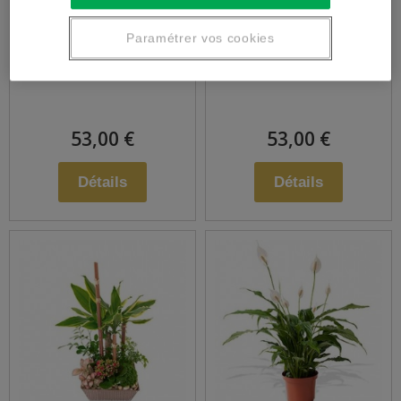
Assemblage de
Assemblage de
Paramétrer vos cookies
fleurs en hauteur
fleurs piquées
53,00 €
53,00 €
Détails
Détails