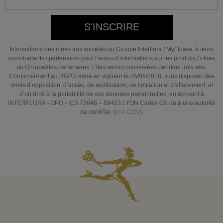
S'INSCRIRE
Informations destinées aux sociétés du Groupe Interflora / MyFlower, à leurs
sous-traitants / partenaires pour l’envoi d’informations sur les produits / offres
du Groupe/des partenaires. Elles seront conservées pendant trois ans.
Conformément au RGPD entré en vigueur le 25/05/2018, vous disposez des
droits d’opposition, d’accès, de rectification, de limitation et d’effacement, et
d’un droit à la portabilité de vos données personnelles, en écrivant à
INTERFLORA –DPO – CS 73646 – 69423 LYON Cedex 03, ou à une autorité
de contrôle. (
voir CGV
).