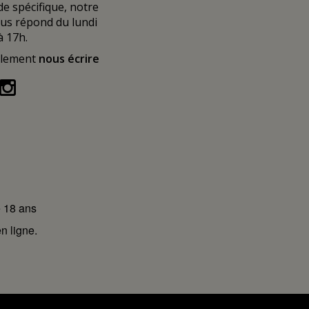
 spécifique, notre
ous répond du lundi
à 17h.
alement
nous écrire
e 18 ans
n ligne.