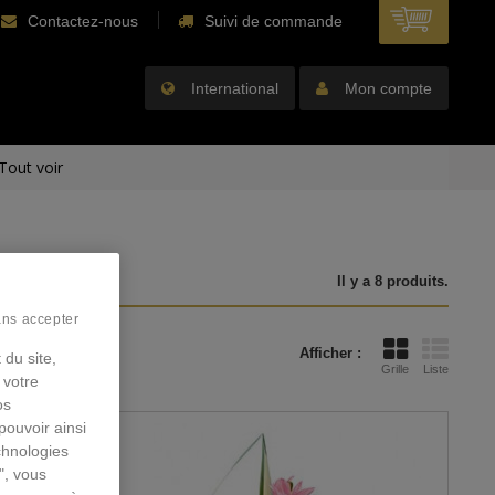
Contactez-nous
Suivi de commande
International
Mon compte
Tout voir
Il y a 8 produits.
ans accepter
Afficher :
 du site,
Grille
Liste
 votre
os
pouvoir ainsi
chnologies
", vous