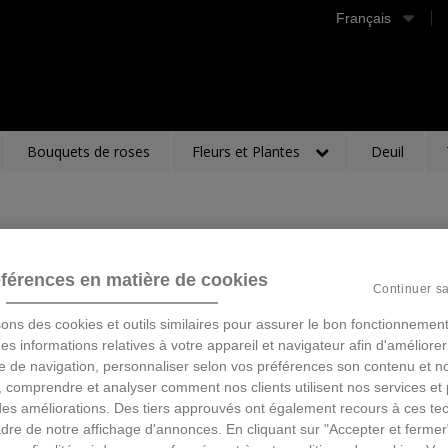
Français
Bouquets de roses
Fleurs et Plantes
Deuil
férences en matière de cookies
Continuer s
sons des cookies et outils similaires pour assurer le bon fonctionnement
 des informations relatives à votre appareil et navigateur afin d'améliorer
e de navigation, personnaliser selon vos préférences son contenu et n
 comprendre et analyser comment nos clients utilisent nos services et 
des améliorations. Des tiers approuvés ont également recours à ces te
dre de notre affichage d'annonces. En cliquant sur "Accepter et fermer