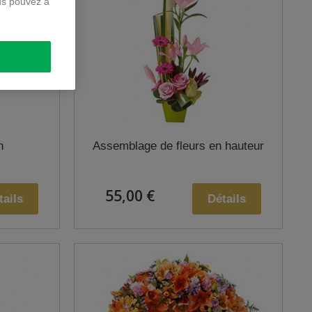
us pouvez à
n
Assemblage de fleurs en hauteur
55,00 €
tails
Détails