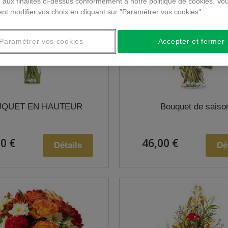
 aux finalités ci-dessus conformément à notre politique de cookies. Vo
nt modifier vos choix en cliquant sur "Paramétrer vos cookies".
Paramétrer vos cookies
Accepter et fermer
QUET EN HAUTEUR
Bouquet de saiso
0 €
46,00 €
Détails
Dé