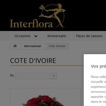
Occasions
Anniversaire
Fleurs de saisons
International
Côte d'Ivoire
CÔTE D'IVOIRE
Vos pré
Tri
--
Nous utili
recueillir
expérienc
annonces,
apporter 
dans le ca