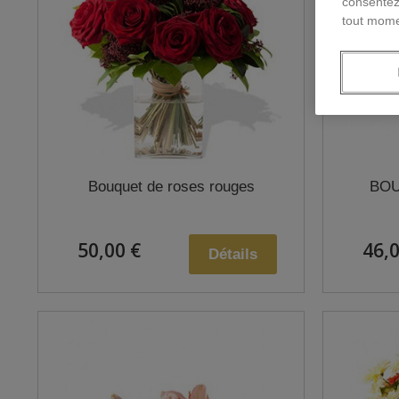
consentez
tout mome
Bouquet de roses rouges
BOU
50,00 €
46,0
Détails