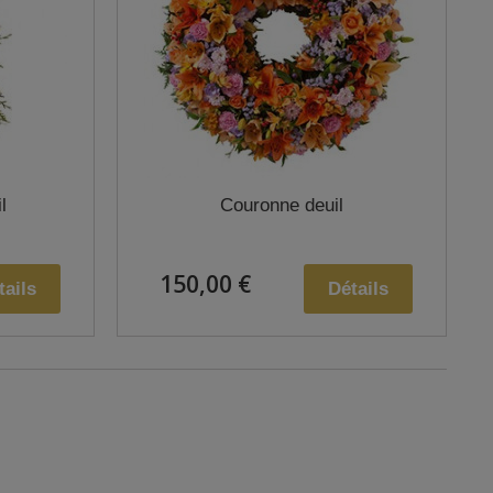
l
Couronne deuil
150,00 €
tails
Détails