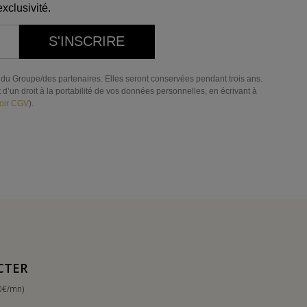
xclusivité.
S'INSCRIRE
res du Groupe/des partenaires. Elles seront conservées pendant trois ans.
d’un droit à la portabilité de vos données personnelles, en écrivant à
oir CGV
).
CTER
0€/mn)