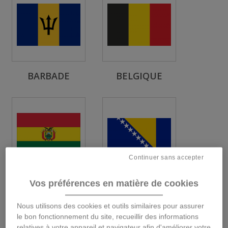
BARBADE
BELGIQUE
Continuer sans accepter
Vos préférences en matière de cookies
BOLIVIE
BOSNIE-
HERZÉGOVINE
Nous utilisons des cookies et outils similaires pour assurer
le bon fonctionnement du site, recueillir des informations
relatives à votre appareil et navigateur afin d'améliorer votre