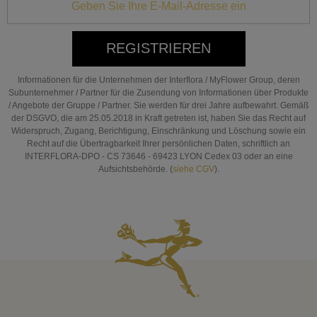
REGISTRIEREN
Informationen für die Unternehmen der Interflora / MyFlower Group, deren
Subunternehmer / Partner für die Zusendung von Informationen über Produkte
/ Angebote der Gruppe / Partner. Sie werden für drei Jahre aufbewahrt. Gemäß
der DSGVO, die am 25.05.2018 in Kraft getreten ist, haben Sie das Recht auf
Widerspruch, Zugang, Berichtigung, Einschränkung und Löschung sowie ein
Recht auf die Übertragbarkeit Ihrer persönlichen Daten, schriftlich an
INTERFLORA-DPO - CS 73646 - 69423 LYON Cedex 03 oder an eine
Aufsichtsbehörde. (
siehe CGV
).