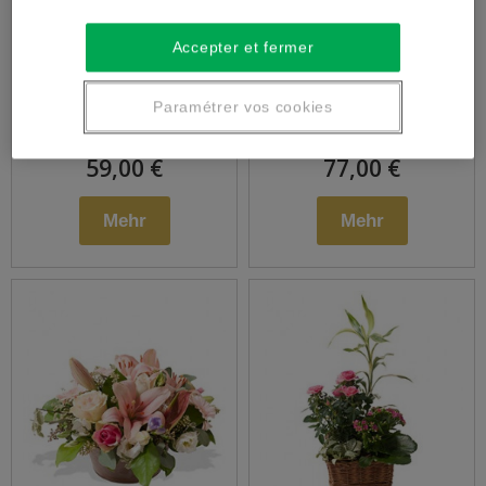
Seasonal Bouquet
Montage Blumen
Accepter et fermer
Höhe
Paramétrer vos cookies
59,00 €
77,00 €
Mehr
Mehr