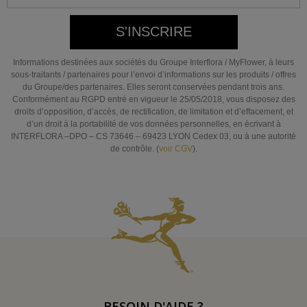
S'INSCRIRE
Informations destinées aux sociétés du Groupe Interflora / MyFlower, à leurs
sous-traitants / partenaires pour l’envoi d’informations sur les produits / offres
du Groupe/des partenaires. Elles seront conservées pendant trois ans.
Conformément au RGPD entré en vigueur le 25/05/2018, vous disposez des
droits d’opposition, d’accès, de rectification, de limitation et d’effacement, et
d’un droit à la portabilité de vos données personnelles, en écrivant à
INTERFLORA –DPO – CS 73646 – 69423 LYON Cedex 03, ou à une autorité
de contrôle. (
voir CGV
).
BESOIN D'AIDE ?