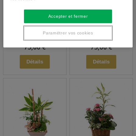
Assemblage de
Assemblage de
Accepter et fermer
fleurs en hauteur
fleurs piquées
Paramétrer vos cookies
75,00 €
75,00 €
Détails
Détails