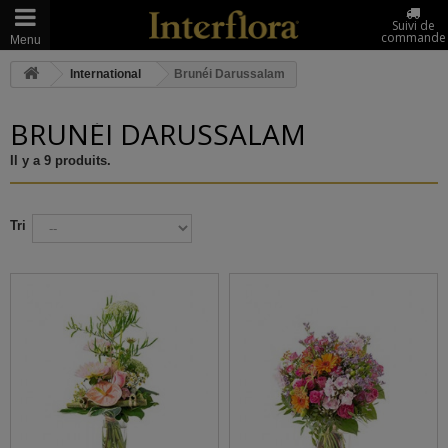
Suivi de
commande
Menu
International
Brunéi Darussalam
BRUNÉI DARUSSALAM
Il y a 9 produits.
Tri