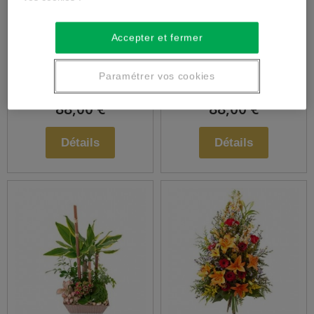
Assemblage de
Assemblage de
Accepter et fermer
fleurs en hauteur
fleurs piquées
Paramétrer vos cookies
88,00 €
88,00 €
Détails
Détails