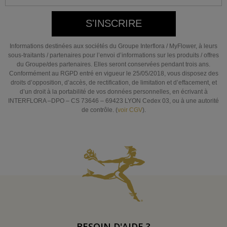
S'INSCRIRE
Informations destinées aux sociétés du Groupe Interflora / MyFlower, à leurs
sous-traitants / partenaires pour l’envoi d’informations sur les produits / offres
du Groupe/des partenaires. Elles seront conservées pendant trois ans.
Conformément au RGPD entré en vigueur le 25/05/2018, vous disposez des
droits d’opposition, d’accès, de rectification, de limitation et d’effacement, et
d’un droit à la portabilité de vos données personnelles, en écrivant à
INTERFLORA –DPO – CS 73646 – 69423 LYON Cedex 03, ou à une autorité
de contrôle. (
voir CGV
).
BESOIN D'AIDE ?