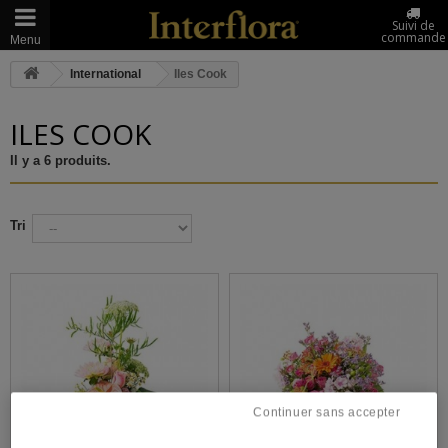
Suivi de
commande
Menu
International
Iles Cook
ILES COOK
Il y a 6 produits.
Tri
Continuer sans accepter