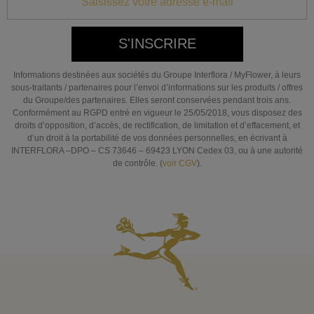
S'INSCRIRE
Informations destinées aux sociétés du Groupe Interflora / MyFlower, à leurs
sous-traitants / partenaires pour l’envoi d’informations sur les produits / offres
du Groupe/des partenaires. Elles seront conservées pendant trois ans.
Conformément au RGPD entré en vigueur le 25/05/2018, vous disposez des
droits d’opposition, d’accès, de rectification, de limitation et d’effacement, et
d’un droit à la portabilité de vos données personnelles, en écrivant à
INTERFLORA –DPO – CS 73646 – 69423 LYON Cedex 03, ou à une autorité
de contrôle. (
voir CGV
).