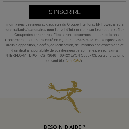
S'INSCRIRE
Informations destinées aux sociétés du Groupe Interflora / MyFlower, à leurs
sous-traitants / partenaires pour l’envoi d’informations sur les produits / offres
du Groupe/des partenaires. Elles seront conservées pendant trois ans.
Conformément au RGPD entré en vigueur le 25/05/2018, vous disposez des
droits d’opposition, d’accès, de rectification, de limitation et d’effacement, et
d’un droit à la portabilité de vos données personnelles, en écrivant à
INTERFLORA –DPO – CS 73646 – 69423 LYON Cedex 03, ou à une autorité
de contrôle. (
voir CGV
).
BESOIN D'AIDE ?