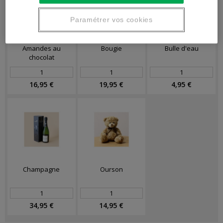
Paramétrer vos cookies
Amandes au
Bougie
Bulle d'eau
chocolat
16,95 €
19,95 €
4,95 €
Champagne
Ourson
34,95 €
14,95 €