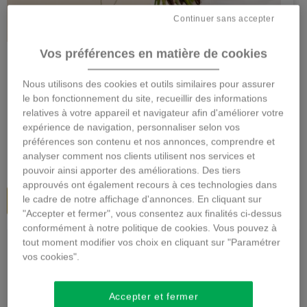
Agrandir l'image
Continuer sans accepter
PETIT PLAISIR
Vos préférences en matière de cookies
Description
Nous utilisons des cookies et outils similaires pour assurer
le bon fonctionnement du site, recueillir des informations
34,95 €
TTC
relatives à votre appareil et navigateur afin d'améliorer votre
expérience de navigation, personnaliser selon vos
préférences son contenu et nos annonces, comprendre et
Taille
analyser comment nos clients utilisent nos services et
pouvoir ainsi apporter des améliorations. Des tiers
approuvés ont également recours à ces technologies dans
Ajouter au panier
le cadre de notre affichage d'annonces. En cliquant sur
"Accepter et fermer", vous consentez aux finalités ci-dessus
conformément à notre politique de cookies. Vous pouvez à
tout moment modifier vos choix en cliquant sur "Paramétrer
Ajoutez un cadeau à votre commande :
vos cookies".
Accepter et fermer