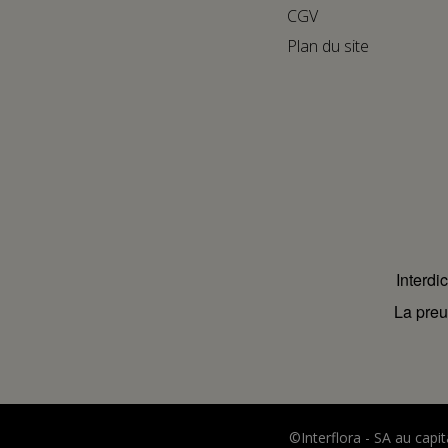
CGV
Plan du site
Interdi
La preu
©Interflora - SA au cap