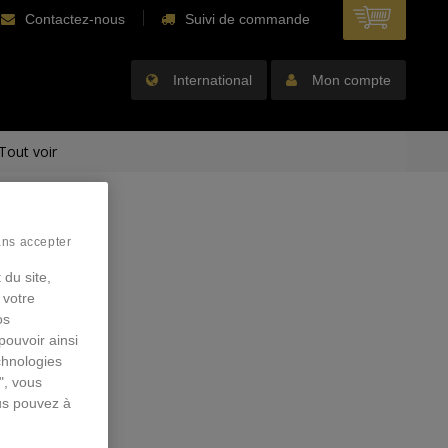
Contactez-nous
Suivi de commande
International
Mon compte
Tout voir
ans accepter
 du site,
 votre
os
pouvoir ainsi
chnologies
", vous
us pouvez à