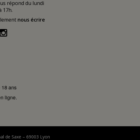
ous répond du lundi
à 17h.
alement
nous écrire
e 18 ans
n ligne.
hal de Saxe – 69003 Lyon