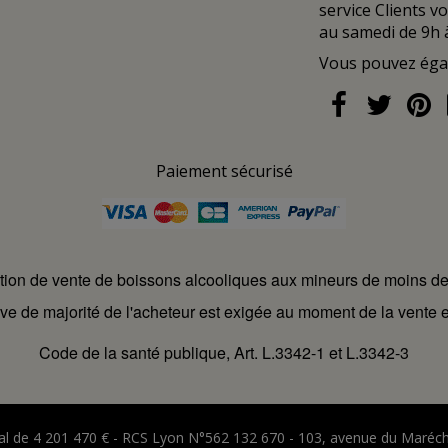
service Clients v
au samedi de 9h 
Vous pouvez ég
Paiement sécurisé
ction de vente de boissons alcooliques aux mineurs de moins d
ve de majorité de l'acheteur est exigée au moment de la vente e
Code de la santé publique, Art. L.3342-1 et L.3342-3
ital de 4 201 470 € - RCS Lyon N°562 132 670 - 103, avenue du Maréc