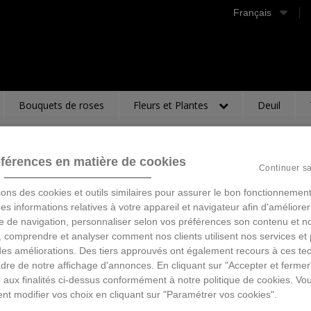
Français
Bouquets de roses
Fleurs et Plantes
Deuil
férences en matière de cookies
BOUGIE
Continuer s
sons des cookies et outils similaires pour assurer le bon fonctionnement
19,95 €
TTC
 des informations relatives à votre appareil et navigateur afin d'améliorer
e de navigation, personnaliser selon vos préférences son contenu et n
 comprendre et analyser comment nos clients utilisent nos services et 
Ajouter au panier
des améliorations. Des tiers approuvés ont également recours à ces te
dre de notre affichage d'annonces. En cliquant sur "Accepter et fermer
 aux finalités ci-dessus conformément à notre politique de cookies. Vo
nt modifier vos choix en cliquant sur "Paramétrer vos cookies".