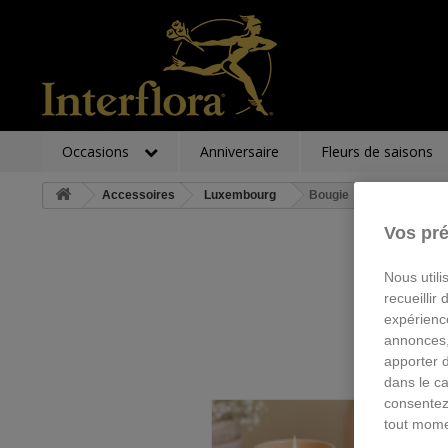
Occasions
Anniversaire
Fleurs de saisons
Accessoires
Luxembourg
Bougie
Vos pré
Nous utili
recueillir
expérienc
annonces,
apporter 
dans le ca
consentez
tout mome