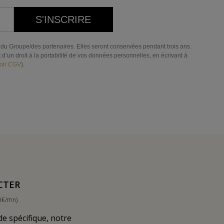
S'INSCRIRE
res du Groupe/des partenaires. Elles seront conservées pendant trois ans.
d’un droit à la portabilité de vos données personnelles, en écrivant à
oir CGV
).
CTER
0€/mn)
 spécifique, notre