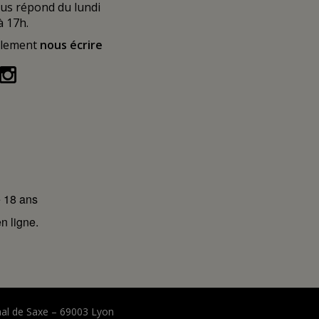
ous répond du lundi
à 17h.
alement
nous écrire
e 18 ans
n ligne.
hal de Saxe – 69003 Lyon