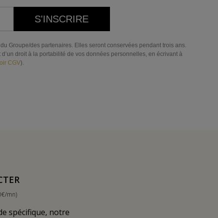
S'INSCRIRE
res du Groupe/des partenaires. Elles seront conservées pendant trois ans.
d’un droit à la portabilité de vos données personnelles, en écrivant à
oir CGV
).
CTER
0€/mn)
 spécifique, notre