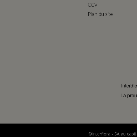
CGV
Plan du site
Interdi
La preu
©Interflora - SA au cap