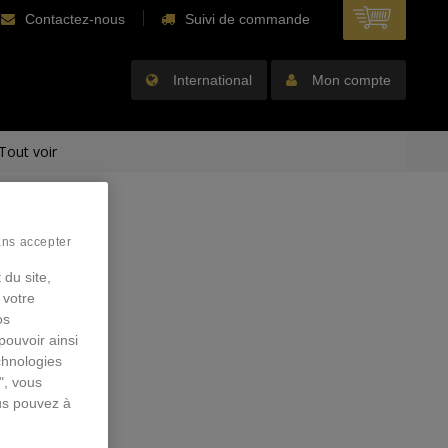
Contactez-nous
Suivi de commande
International
Mon compte
Tout voir
ans accepter
 du site,
 votre
os
pouvoir ainsi
chnologies
", vous
us pouvez à