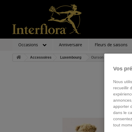
Occasions
Anniversaire
Fleurs de saisons
Accessoires
Luxembourg
Ourson
Vos pré
Nous utili
recueillir
expérienc
annonces,
apporter 
dans le ca
consentez
tout mome