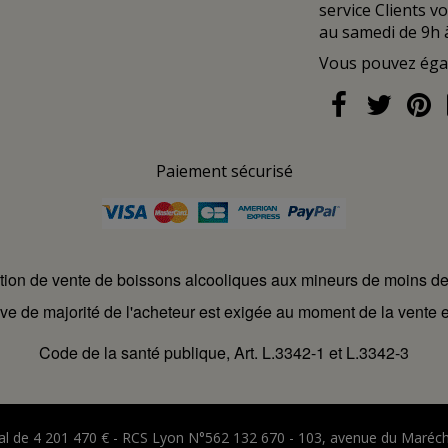
service Clients v
au samedi de 9h 
Vous pouvez ég
Paiement sécurisé
ction de vente de boissons alcooliques aux mineurs de moins d
ve de majorité de l'acheteur est exigée au moment de la vente e
Code de la santé publique, Art. L.3342-1 et L.3342-3
ital de 4 201 470 € - RCS Lyon N°562 132 670 - 103, avenue du Maréc