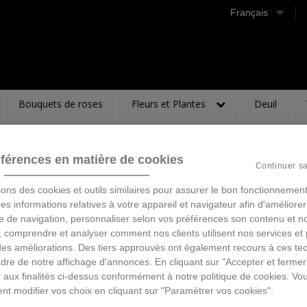
Français
Bouquets de roses
Fleurs et Plantes
Deuil
férences en matière de cookies
OURSON
Continuer s
sons des cookies et outils similaires pour assurer le bon fonctionnement
14,95 €
TTC
 des informations relatives à votre appareil et navigateur afin d'améliorer
e de navigation, personnaliser selon vos préférences son contenu et n
 comprendre et analyser comment nos clients utilisent nos services et 
Ajouter au panier
des améliorations. Des tiers approuvés ont également recours à ces te
dre de notre affichage d'annonces. En cliquant sur "Accepter et fermer
 aux finalités ci-dessus conformément à notre politique de cookies. Vo
nt modifier vos choix en cliquant sur "Paramétrer vos cookies".