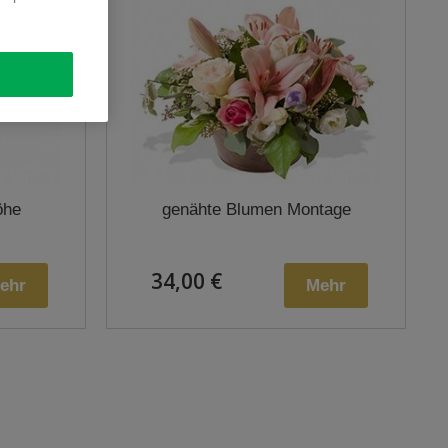
öhe
genähte Blumen Montage
34,00 €
ehr
Mehr