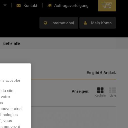
Kontakt
Auftragsverfolgung
International
Mein Konto
Siehe alle
Es gibt 6 Artikel.
ans accepter
 du site,
Anzeigen:
Kacheln
Liste
 votre
os
pouvoir ainsi
chnologies
", vous
us pouvez à