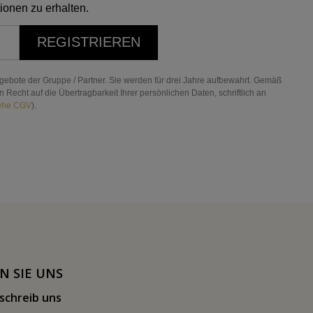
ionen zu erhalten.
REGISTRIEREN
gebote der Gruppe / Partner. Sie werden für drei Jahre aufbewahrt. Gemäß
echt auf die Übertragbarkeit Ihrer persönlichen Daten, schriftlich an
ehe CGV
).
N SIE UNS
schreib uns