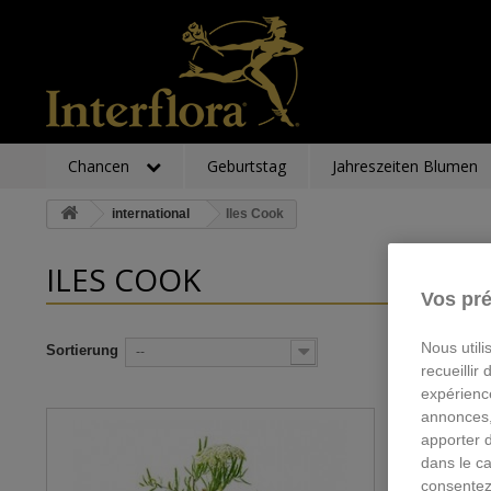
Chancen
Geburtstag
Jahreszeiten Blumen
international
Iles Cook
ILES COOK
Vos pré
Nous utili
Sortierung
--
recueillir
expérienc
annonces,
apporter 
dans le ca
consentez