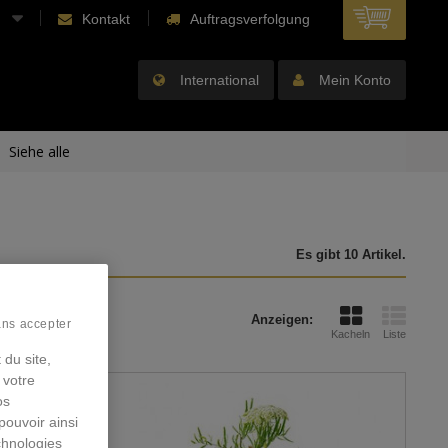
Kontakt
Auftragsverfolgung
International
Mein Konto
Siehe alle
Es gibt 10 Artikel.
Anzeigen:
ans accepter
Kacheln
Liste
 du site,
 votre
os
pouvoir ainsi
chnologies