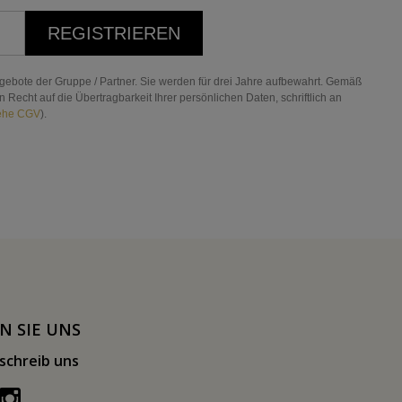
REGISTRIEREN
gebote der Gruppe / Partner. Sie werden für drei Jahre aufbewahrt. Gemäß
echt auf die Übertragbarkeit Ihrer persönlichen Daten, schriftlich an
ehe CGV
).
N SIE UNS
schreib uns