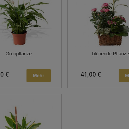
Grünpflanze
blühende Pflanze
0 €
41,00 €
Mehr
M