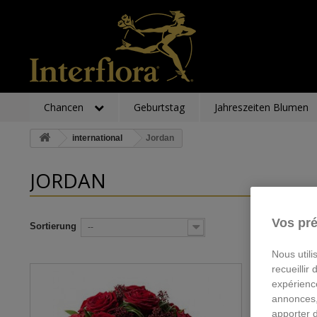
Chancen
Geburtstag
Jahreszeiten Blumen
international
Jordan
JORDAN
Vos pré
Sortierung
--
Nous utili
recueillir
expérienc
annonces,
apporter 