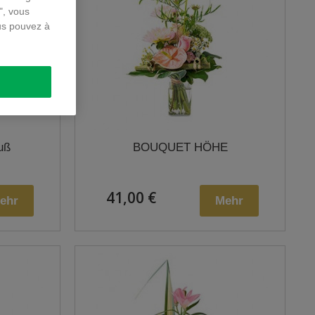
", vous
us pouvez à
uß
BOUQUET HÖHE
41,00 €
ehr
Mehr