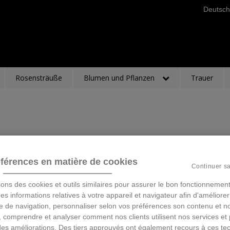
Deutsch
Rosensträuße
Blumen und Pflanzen
Trauer
férences en matière de cookies
Continuer s
sons des cookies et outils similaires pour assurer le bon fonctionnement
 des informations relatives à votre appareil et navigateur afin d'améliorer
e de navigation, personnaliser selon vos préférences son contenu et n
 comprendre et analyser comment nos clients utilisent nos services et 
des améliorations. Des tiers approuvés ont également recours à ces te