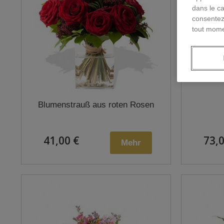
dans le ca
consentez
tout mome
Blumenstrauß aus roten Rosen
41,00 €
73,0
Mehr