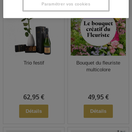
Paramétrer vos cookies
Trio festif
Bouquet du fleuriste
multicolore
62,95 €
49,95 €
Détails
Détails