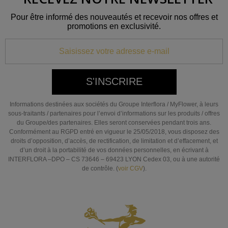
Pour être informé des nouveautés et recevoir nos offres et
promotions en exclusivité.
S'INSCRIRE
Informations destinées aux sociétés du Groupe Interflora / MyFlower, à leurs
sous-traitants / partenaires pour l’envoi d’informations sur les produits / offres
du Groupe/des partenaires. Elles seront conservées pendant trois ans.
Conformément au RGPD entré en vigueur le 25/05/2018, vous disposez des
droits d’opposition, d’accès, de rectification, de limitation et d’effacement, et
d’un droit à la portabilité de vos données personnelles, en écrivant à
INTERFLORA –DPO – CS 73646 – 69423 LYON Cedex 03, ou à une autorité
de contrôle. (
voir CGV
).