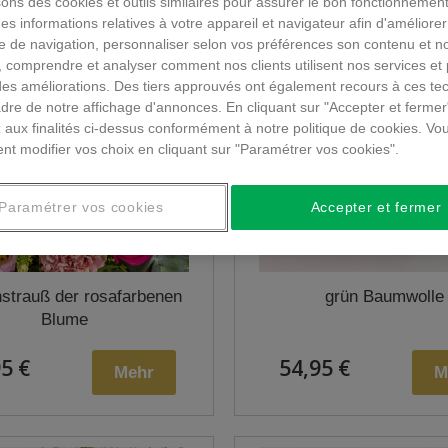
sons des cookies et outils similaires pour assurer le bon fonctionnement
 des informations relatives à votre appareil et navigateur afin d'améliorer
e de navigation, personnaliser selon vos préférences son contenu et n
 comprendre et analyser comment nos clients utilisent nos services et 
des améliorations. Des tiers approuvés ont également recours à ces te
dre de notre affichage d'annonces. En cliquant sur "Accepter et fermer
 aux finalités ci-dessus conformément à notre politique de cookies. Vo
nt modifier vos choix en cliquant sur "Paramétrer vos cookies".
Paramétrer vos cookies
Accepter et fermer
strauß der rosafarbenen
grün Baumwolle
Blume
5 €
54,95 €
Mehr
M