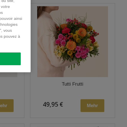
 du site,
 votre
os
pouvoir ainsi
chnologies
", vous
us pouvez à
Tutti Frutti
49,95 €
ehr
Mehr