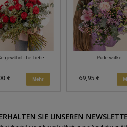
ergewöhnliche Liebe
Puderwolke
00 €
69,95 €
Mehr
M
ERHALTEN SIE UNSEREN NEWSLETT
en informiert zu werden und exklusiv unsere Angebote und Akt