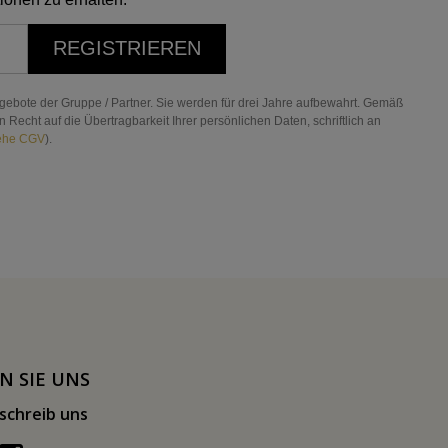
REGISTRIEREN
gebote der Gruppe / Partner. Sie werden für drei Jahre aufbewahrt. Gemäß
echt auf die Übertragbarkeit Ihrer persönlichen Daten, schriftlich an
ehe CGV
).
N SIE UNS
schreib uns