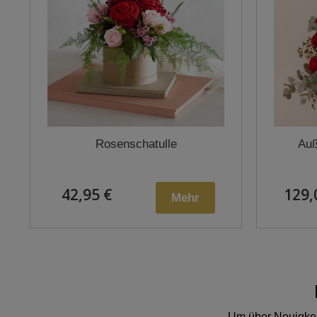
Rosenschatulle
Auß
42,95 €
129,
Mehr
Um über Neuigkeit