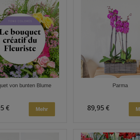
uet von bunten Blume
Parma
5 €
89,95 €
Mehr
M