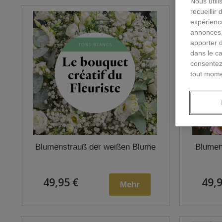
Nous utili
recueillir
expérienc
annonces,
apporter 
dans le ca
consentez
tout mome
Blumenstrauß der weißen Blume
Blumen
49,95 €
49,9
Mehr