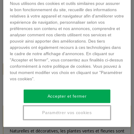
Nous utilisons des cookies et outils similaires pour assurer
Agrandir l'image
le bon fonctionnement du site, recueillir des informations
relatives à votre appareil et navigateur afin d'améliorer votre
PLANTE FLEURIE
expérience de navigation, personnaliser selon vos
préférences son contenu et nos annonces, comprendre et
Description
analyser comment nos clients utilisent nos services et
pouvoir ainsi apporter des améliorations. Des tiers
40,00 €
TTC
approuvés ont également recours à ces technologies dans
le cadre de notre affichage d'annonces. En cliquant sur
"Accepter et fermer", vous consentez aux finalités ci-dessus
conformément à notre politique de cookies. Vous pouvez à
Ajouter au panier
tout moment modifier vos choix en cliquant sur "Paramétrer
vos cookies".
Accepter et fermer
Paramétrer vos cookies
DESCRIPTION DU PRODUIT
Naturelles et décoratives, les plantes vertes et fleuries sont