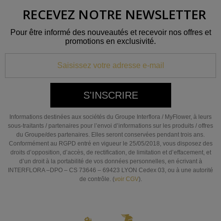
RECEVEZ NOTRE NEWSLETTER
Pour être informé des nouveautés et recevoir nos offres et
promotions en exclusivité.
S'INSCRIRE
Informations destinées aux sociétés du Groupe Interflora / MyFlower, à leurs
sous-traitants / partenaires pour l’envoi d’informations sur les produits / offres
du Groupe/des partenaires. Elles seront conservées pendant trois ans.
Conformément au RGPD entré en vigueur le 25/05/2018, vous disposez des
droits d’opposition, d’accès, de rectification, de limitation et d’effacement, et
d’un droit à la portabilité de vos données personnelles, en écrivant à
INTERFLORA –DPO – CS 73646 – 69423 LYON Cedex 03, ou à une autorité
de contrôle. (
voir CGV
).