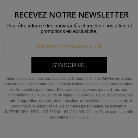
RECEVEZ NOTRE NEWSLETTER
Pour être informé des nouveautés et recevoir nos offres et
promotions en exclusivité.
S'INSCRIRE
Informations destinées aux sociétés du Groupe Interflora / MyFlower, à leurs
sous-traitants / partenaires pour l’envoi d’informations sur les produits / offres
du Groupe/des partenaires. Elles seront conservées pendant trois ans.
Conformément au RGPD entré en vigueur le 25/05/2018, vous disposez des
droits d’opposition, d’accès, de rectification, de limitation et d’effacement, et
d’un droit à la portabilité de vos données personnelles, en écrivant à
INTERFLORA –DPO – CS 73646 – 69423 LYON Cedex 03, ou à une autorité
de contrôle. (
voir CGV
).