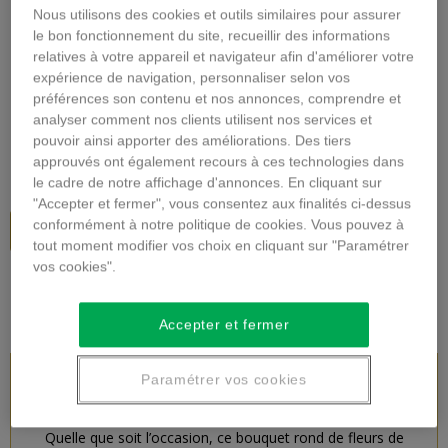
Nous utilisons des cookies et outils similaires pour assurer
Agrandir l'image
le bon fonctionnement du site, recueillir des informations
relatives à votre appareil et navigateur afin d'améliorer votre
BOUQUET DE SAISON
expérience de navigation, personnaliser selon vos
préférences son contenu et nos annonces, comprendre et
Description
analyser comment nos clients utilisent nos services et
pouvoir ainsi apporter des améliorations. Des tiers
35,00 €
TTC
approuvés ont également recours à ces technologies dans
le cadre de notre affichage d'annonces. En cliquant sur
"Accepter et fermer", vous consentez aux finalités ci-dessus
conformément à notre politique de cookies. Vous pouvez à
Ajouter au panier
tout moment modifier vos choix en cliquant sur "Paramétrer
vos cookies".
Accepter et fermer
Paramétrer vos cookies
DESCRIPTION DU PRODUIT
Quelle que soit l’occasion, ce bouquet rond de fleurs de