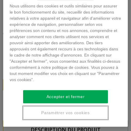
Nous utilisons des cookies et outils similaires pour assurer
le bon fonctionnement du site, recueillir des informations
Agrandir l'image
relatives à votre appareil et navigateur afin d'améliorer votre
expérience de navigation, personnaliser selon vos
ASSEMBLAGE DE FLEURS
préférences son contenu et nos annonces, comprendre et
PIQUÉES
analyser comment nos clients utilisent nos services et
pouvoir ainsi apporter des améliorations. Des tiers
approuvés ont également recours à ces technologies dans
Description
le cadre de notre affichage d'annonces. En cliquant sur
"Accepter et fermer", vous consentez aux finalités ci-dessus
102,00 €
TTC
conformément à notre politique de cookies. Vous pouvez à
tout moment modifier vos choix en cliquant sur "Paramétrer
vos cookies".
Ajouter au panier
Accepter et fermer
Paramétrer vos cookies
DESCRIPTION DU PRODUIT