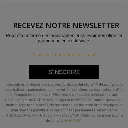
RECEVEZ NOTRE NEWSLETTER
Pour être informé des nouveautés et recevoir nos offres et
promotions en exclusivité.
S'INSCRIRE
Informations destinées aux sociétés du Groupe Interflora / MyFlower, à leurs
sous-traitants / partenaires pour l’envoi d’informations sur les produits / offres
du Groupe/des partenaires. Elles seront conservées pendant trois ans.
Conformément au RGPD entré en vigueur le 25/05/2018, vous disposez des
droits d’opposition, d’accès, de rectification, de limitation et d’effacement, et
d’un droit à la portabilité de vos données personnelles, en écrivant à
INTERFLORA –DPO – CS 73646 – 69423 LYON Cedex 03, ou à une autorité
de contrôle. (
voir CGV
).