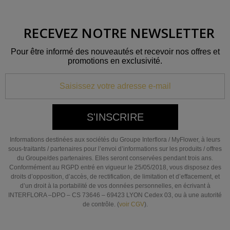
RECEVEZ NOTRE NEWSLETTER
Pour être informé des nouveautés et recevoir nos offres et
promotions en exclusivité.
S'INSCRIRE
Informations destinées aux sociétés du Groupe Interflora / MyFlower, à leurs
sous-traitants / partenaires pour l’envoi d’informations sur les produits / offres
du Groupe/des partenaires. Elles seront conservées pendant trois ans.
Conformément au RGPD entré en vigueur le 25/05/2018, vous disposez des
droits d’opposition, d’accès, de rectification, de limitation et d’effacement, et
d’un droit à la portabilité de vos données personnelles, en écrivant à
INTERFLORA –DPO – CS 73646 – 69423 LYON Cedex 03, ou à une autorité
de contrôle. (
voir CGV
).