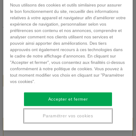
Nous utilisons des cookies et outils similaires pour assurer
Agrandir l'image
le bon fonctionnement du site, recueillir des informations
relatives à votre appareil et navigateur afin d'améliorer votre
ASSEMBLAGE DE FLEURS
expérience de navigation, personnaliser selon vos
PIQUÉES
préférences son contenu et nos annonces, comprendre et
analyser comment nos clients utilisent nos services et
pouvoir ainsi apporter des améliorations. Des tiers
Description
approuvés ont également recours à ces technologies dans
le cadre de notre affichage d'annonces. En cliquant sur
61,00 €
TTC
"Accepter et fermer", vous consentez aux finalités ci-dessus
conformément à notre politique de cookies. Vous pouvez à
tout moment modifier vos choix en cliquant sur "Paramétrer
Ajouter au panier
vos cookies".
Accepter et fermer
Paramétrer vos cookies
DESCRIPTION DU PRODUIT