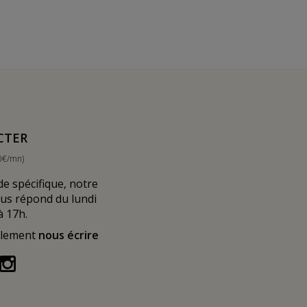
CTER
0€/mn)
 spécifique, notre
ous répond du lundi
à 17h.
alement
nous écrire