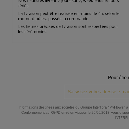
Nos fleuristes livrent 7 jours sur 7, week-ends et jours
fériés.
La livraison peut être réalisée en moins de 4h, selon le
moment où est passée la commande.
Les heures précises de livraison sont respectées pour
les cérémonies.
Pour être 
Informations destinées aux sociétés du Groupe Interflora / MyFlower, à l
Conformément au RGPD entré en vigueur le 25/05/2018, vous disposez de
INTERFLO