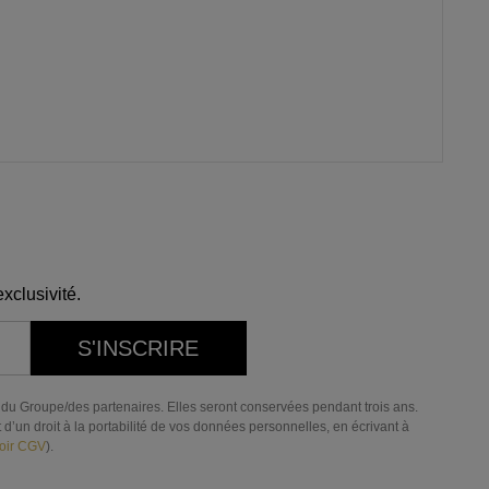
xclusivité.
S'INSCRIRE
res du Groupe/des partenaires. Elles seront conservées pendant trois ans.
d’un droit à la portabilité de vos données personnelles, en écrivant à
oir CGV
).