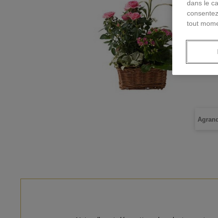
dans le ca
consentez
tout mome
Agrand