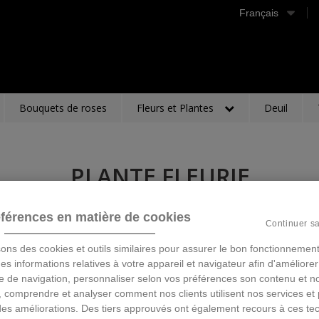
Français
Bouquets de roses
Fleurs et Plantes
Deuil
PLANTE FLEURIE
Description
férences en matière de cookies
Continuer s
44,00 €
TTC
sons des cookies et outils similaires pour assurer le bon fonctionnement
 des informations relatives à votre appareil et navigateur afin d'améliorer
e de navigation, personnaliser selon vos préférences son contenu et n
Ajouter au panier
 comprendre et analyser comment nos clients utilisent nos services et 
des améliorations. Des tiers approuvés ont également recours à ces te