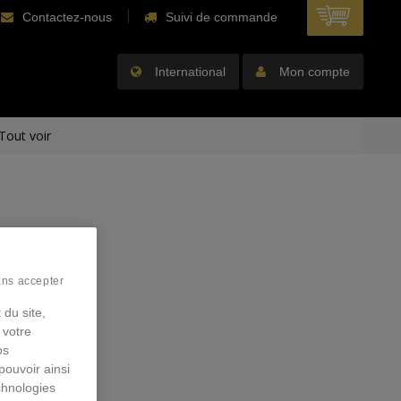
Contactez-nous
Suivi de commande
International
Mon compte
Tout voir
ans accepter
 du site,
 votre
os
pouvoir ainsi
chnologies