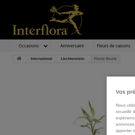
Occasions
Anniversaire
Fleurs de saisons
International
Liechtenstein
Plante fleurie
Vos pré
Nous utili
recueillir
expérienc
annonces,
apporter 