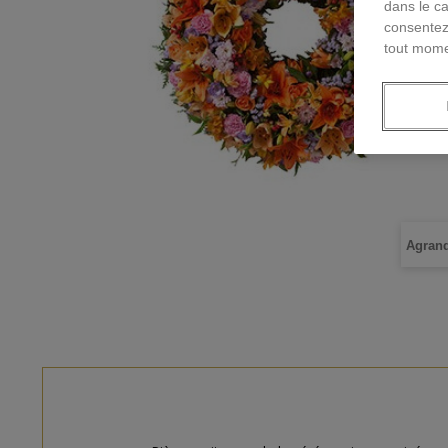
dans le ca
consentez
tout mome
Agrand