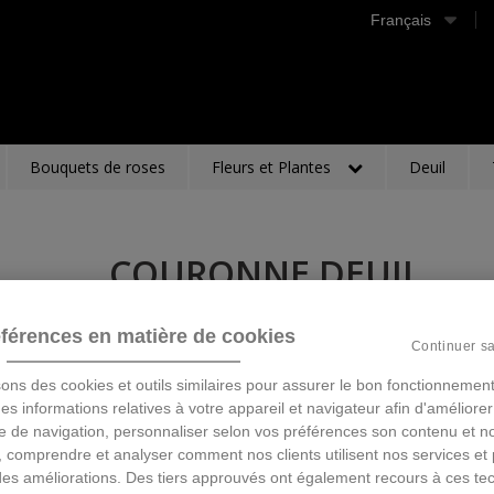
Français
Bouquets de roses
Fleurs et Plantes
Deuil
COURONNE DEUIL
Description
férences en matière de cookies
Continuer s
390,00 €
TTC
sons des cookies et outils similaires pour assurer le bon fonctionnement
 des informations relatives à votre appareil et navigateur afin d'améliorer
e de navigation, personnaliser selon vos préférences son contenu et n
Ajouter au panier
 comprendre et analyser comment nos clients utilisent nos services et 
des améliorations. Des tiers approuvés ont également recours à ces te