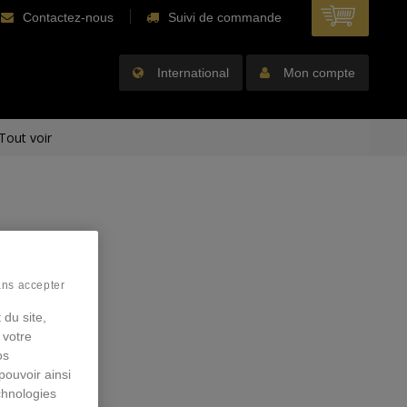
Contactez-nous
Suivi de commande
International
Mon compte
Tout voir
ans accepter
 du site,
 votre
os
pouvoir ainsi
chnologies