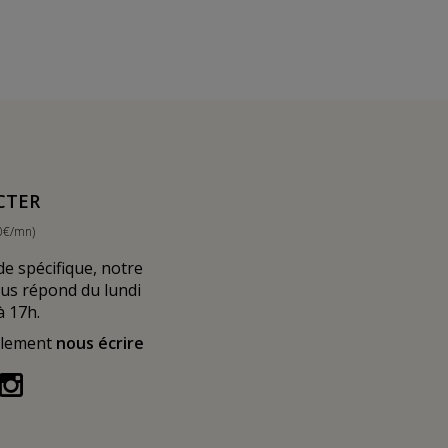
CTER
0€/mn)
 spécifique, notre
ous répond du lundi
à 17h.
alement
nous écrire