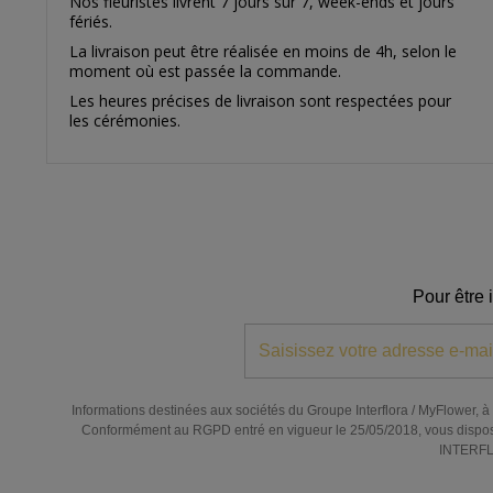
Nos fleuristes livrent 7 jours sur 7, week-ends et jours
fériés.
La livraison peut être réalisée en moins de 4h, selon le
moment où est passée la commande.
Les heures précises de livraison sont respectées pour
les cérémonies.
Pour être 
Informations destinées aux sociétés du Groupe Interflora / MyFlower, à l
Conformément au RGPD entré en vigueur le 25/05/2018, vous disposez de
INTERFLO