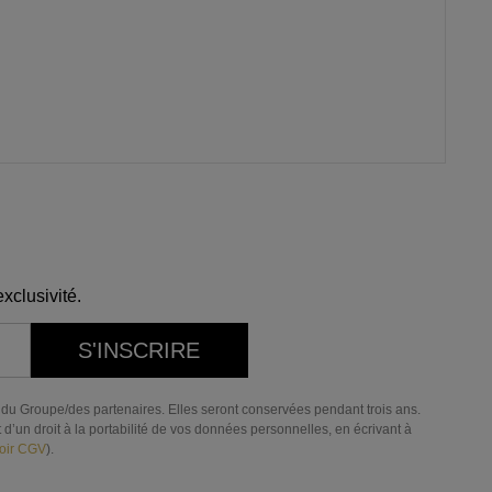
xclusivité.
S'INSCRIRE
res du Groupe/des partenaires. Elles seront conservées pendant trois ans.
d’un droit à la portabilité de vos données personnelles, en écrivant à
oir CGV
).