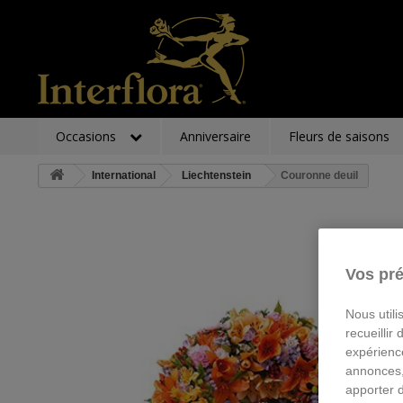
Occasions
Anniversaire
Fleurs de saisons
International
Liechtenstein
Couronne deuil
Vos pré
Nous utili
recueillir
expérienc
annonces,
apporter 