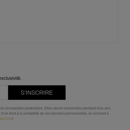
xclusivité.
S'INSCRIRE
res du Groupe/des partenaires. Elles seront conservées pendant trois ans.
d’un droit à la portabilité de vos données personnelles, en écrivant à
oir CGV
).