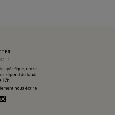
CTER
0€/mn)
 spécifique, notre
ous répond du lundi
à 17h.
alement
nous écrire