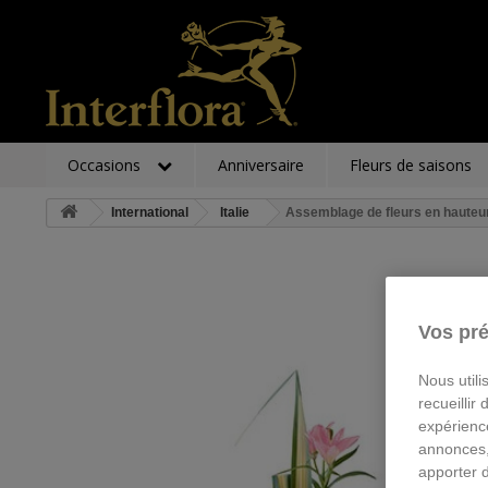
Occasions
Anniversaire
Fleurs de saisons
International
Italie
Assemblage de fleurs en hauteu
Vos pré
Nous utili
recueillir
expérienc
annonces,
apporter 