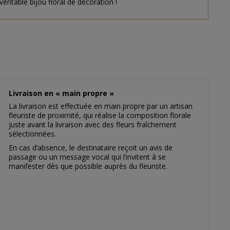
éritable bijou floral de décoration !
Livraison en « main propre »
La livraison est effectuée en main propre par un artisan
fleuriste de proximité, qui réalise la composition florale
juste avant la livraison avec des fleurs fraîchement
sélectionnées.
En cas d’absence, le destinataire reçoit un avis de
passage ou un message vocal qui l’invitent à se
manifester dès que possible auprès du fleuriste.