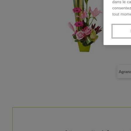
dans le ca
consentez
tout mome
Agrand