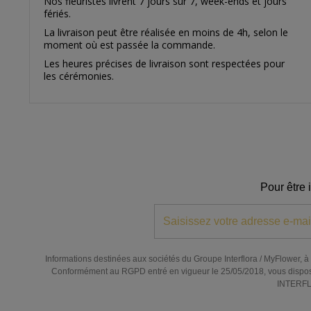
Nos fleuristes livrent 7 jours sur 7, week-ends et jours
fériés.
La livraison peut être réalisée en moins de 4h, selon le
moment où est passée la commande.
Les heures précises de livraison sont respectées pour
les cérémonies.
Pour être 
Informations destinées aux sociétés du Groupe Interflora / MyFlower, à l
Conformément au RGPD entré en vigueur le 25/05/2018, vous disposez de
INTERFLO