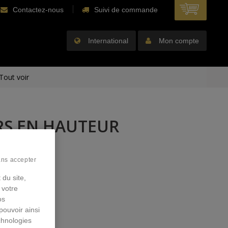
Contactez-nous
Suivi de commande
International
Mon compte
Tout voir
RS EN HAUTEUR
ans accepter
 du site,
 votre
os
pouvoir ainsi
chnologies