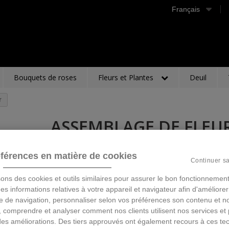
Français
Bouquets de roses
Fleurs et Plantes
Deuil
r
ASSEMBLAGE DE FLEU
Description
férences en matière de cookies
Continuer s
60,00 €
TTC
sons des cookies et outils similaires pour assurer le bon fonctionnement
 des informations relatives à votre appareil et navigateur afin d'améliorer
e de navigation, personnaliser selon vos préférences son contenu et n
Ajouter au panier
 comprendre et analyser comment nos clients utilisent nos services et 
des améliorations. Des tiers approuvés ont également recours à ces te