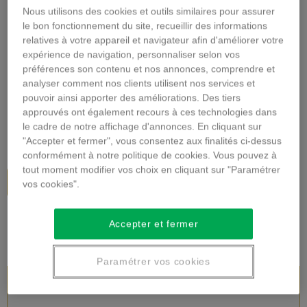
Nous utilisons des cookies et outils similaires pour assurer
Agrandir l'image
le bon fonctionnement du site, recueillir des informations
relatives à votre appareil et navigateur afin d'améliorer votre
BOUQUET DE ROSES
expérience de navigation, personnaliser selon vos
ROUGES
préférences son contenu et nos annonces, comprendre et
analyser comment nos clients utilisent nos services et
pouvoir ainsi apporter des améliorations. Des tiers
Description
approuvés ont également recours à ces technologies dans
le cadre de notre affichage d'annonces. En cliquant sur
73,00 €
TTC
"Accepter et fermer", vous consentez aux finalités ci-dessus
conformément à notre politique de cookies. Vous pouvez à
tout moment modifier vos choix en cliquant sur "Paramétrer
Ajouter au panier
vos cookies".
Accepter et fermer
Paramétrer vos cookies
DESCRIPTION DU PRODUIT