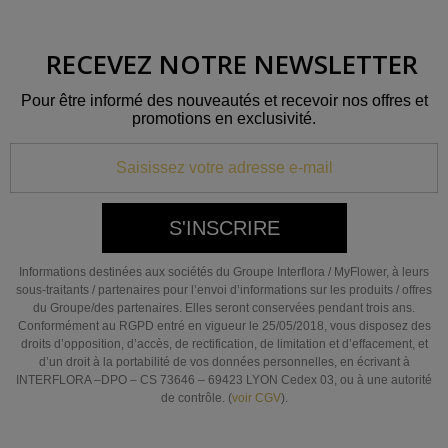
RECEVEZ NOTRE NEWSLETTER
Pour être informé des nouveautés et recevoir nos offres et
promotions en exclusivité.
S'INSCRIRE
Informations destinées aux sociétés du Groupe Interflora / MyFlower, à leurs
sous-traitants / partenaires pour l’envoi d’informations sur les produits / offres
du Groupe/des partenaires. Elles seront conservées pendant trois ans.
Conformément au RGPD entré en vigueur le 25/05/2018, vous disposez des
droits d’opposition, d’accès, de rectification, de limitation et d’effacement, et
d’un droit à la portabilité de vos données personnelles, en écrivant à
INTERFLORA –DPO – CS 73646 – 69423 LYON Cedex 03, ou à une autorité
de contrôle. (
voir CGV
).