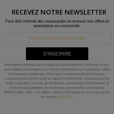
RECEVEZ NOTRE NEWSLETTER
Pour être informé des nouveautés et recevoir nos offres et
promotions en exclusivité.
S'INSCRIRE
Informations destinées aux sociétés du Groupe Interflora / MyFlower, à leurs
sous-traitants / partenaires pour l’envoi d’informations sur les produits / offres
du Groupe/des partenaires. Elles seront conservées pendant trois ans.
Conformément au RGPD entré en vigueur le 25/05/2018, vous disposez des
droits d’opposition, d’accès, de rectification, de limitation et d’effacement, et
d’un droit à la portabilité de vos données personnelles, en écrivant à
INTERFLORA –DPO – CS 73646 – 69423 LYON Cedex 03, ou à une autorité
de contrôle. (
voir CGV
).