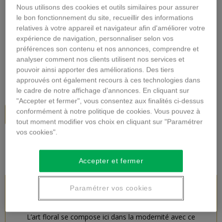
Nous utilisons des cookies et outils similaires pour assurer
Agrandir l'image
le bon fonctionnement du site, recueillir des informations
relatives à votre appareil et navigateur afin d'améliorer votre
BOUQUET EN HAUTEUR
expérience de navigation, personnaliser selon vos
préférences son contenu et nos annonces, comprendre et
Description
analyser comment nos clients utilisent nos services et
pouvoir ainsi apporter des améliorations. Des tiers
55,00 €
TTC
approuvés ont également recours à ces technologies dans
le cadre de notre affichage d'annonces. En cliquant sur
"Accepter et fermer", vous consentez aux finalités ci-dessus
conformément à notre politique de cookies. Vous pouvez à
Ajouter au panier
tout moment modifier vos choix en cliquant sur "Paramétrer
vos cookies".
Accepter et fermer
Paramétrer vos cookies
DESCRIPTION DU PRODUIT
L’art floral se compose ici dans la modernité avec ce