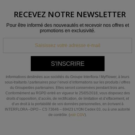
RECEVEZ NOTRE NEWSLETTER
Pour être informé des nouveautés et recevoir nos offres et
promotions en exclusivité.
S'INSCRIRE
Informations destinées aux sociétés du Groupe Interflora / MyFlower, à leurs
sous-traitants / partenaires pour l’envoi d’informations sur les produits / offres
du Groupe/des partenaires. Elles seront conservées pendant trois ans.
Conformément au RGPD entré en vigueur le 25/05/2018, vous disposez des
droits d’opposition, d’accès, de rectification, de limitation et d’effacement, et
d’un droit à la portabilité de vos données personnelles, en écrivant à
INTERFLORA –DPO – CS 73646 – 69423 LYON Cedex 03, ou à une autorité
de contrôle. (
voir CGV
).