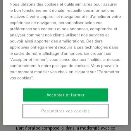
Nous utilisons des cookies et outils similaires pour assurer
Agrandir l'image
le bon fonctionnement du site, recueillir des informations
relatives à votre appareil et navigateur afin d'améliorer votre
BOUQUET EN HAUTEUR
expérience de navigation, personnaliser selon vos
préférences son contenu et nos annonces, comprendre et
Description
analyser comment nos clients utilisent nos services et
pouvoir ainsi apporter des améliorations. Des tiers
42,00 €
TTC
approuvés ont également recours à ces technologies dans
le cadre de notre affichage d'annonces. En cliquant sur
"Accepter et fermer", vous consentez aux finalités ci-dessus
conformément à notre politique de cookies. Vous pouvez à
Ajouter au panier
tout moment modifier vos choix en cliquant sur "Paramétrer
vos cookies".
Accepter et fermer
Paramétrer vos cookies
DESCRIPTION DU PRODUIT
L’art floral se compose ici dans la modernité avec ce