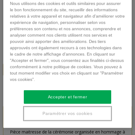
Nous utilisons des cookies et outils similaires pour assurer
Agrandir l'image
le bon fonctionnement du site, recueillir des informations
relatives à votre appareil et navigateur afin d'améliorer votre
COURONNE DEUIL
expérience de navigation, personnaliser selon vos
préférences son contenu et nos annonces, comprendre et
Description
analyser comment nos clients utilisent nos services et
pouvoir ainsi apporter des améliorations. Des tiers
120,00 €
TTC
approuvés ont également recours à ces technologies dans
le cadre de notre affichage d'annonces. En cliquant sur
"Accepter et fermer", vous consentez aux finalités ci-dessus
conformément à notre politique de cookies. Vous pouvez à
Ajouter au panier
tout moment modifier vos choix en cliquant sur "Paramétrer
vos cookies".
Accepter et fermer
Paramétrer vos cookies
DESCRIPTION DU PRODUIT
Pièce maitresse de la cérémonie organisée en hommage à