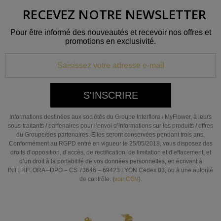
RECEVEZ NOTRE NEWSLETTER
Pour être informé des nouveautés et recevoir nos offres et
promotions en exclusivité.
S'INSCRIRE
Informations destinées aux sociétés du Groupe Interflora / MyFlower, à leurs
sous-traitants / partenaires pour l’envoi d’informations sur les produits / offres
du Groupe/des partenaires. Elles seront conservées pendant trois ans.
Conformément au RGPD entré en vigueur le 25/05/2018, vous disposez des
droits d’opposition, d’accès, de rectification, de limitation et d’effacement, et
d’un droit à la portabilité de vos données personnelles, en écrivant à
INTERFLORA –DPO – CS 73646 – 69423 LYON Cedex 03, ou à une autorité
de contrôle. (
voir CGV
).