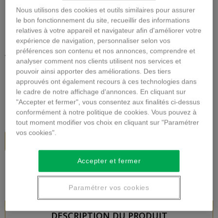
Nous utilisons des cookies et outils similaires pour assurer
le bon fonctionnement du site, recueillir des informations
Agrandir l'image
relatives à votre appareil et navigateur afin d'améliorer votre
expérience de navigation, personnaliser selon vos
ASSEMBLAGE DE FLEURS EN
préférences son contenu et nos annonces, comprendre et
HAUTEUR
analyser comment nos clients utilisent nos services et
pouvoir ainsi apporter des améliorations. Des tiers
approuvés ont également recours à ces technologies dans
Description
le cadre de notre affichage d'annonces. En cliquant sur
"Accepter et fermer", vous consentez aux finalités ci-dessus
57,00 €
TTC
conformément à notre politique de cookies. Vous pouvez à
tout moment modifier vos choix en cliquant sur "Paramétrer
vos cookies".
Ajouter au panier
Accepter et fermer
Paramétrer vos cookies
DESCRIPTION DU PRODUIT