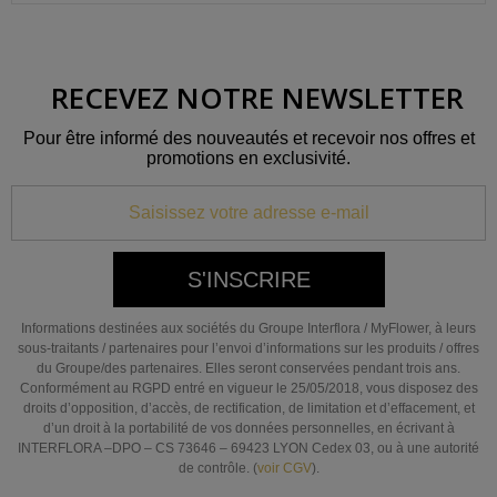
RECEVEZ NOTRE NEWSLETTER
Pour être informé des nouveautés et recevoir nos offres et
promotions en exclusivité.
S'INSCRIRE
Informations destinées aux sociétés du Groupe Interflora / MyFlower, à leurs
sous-traitants / partenaires pour l’envoi d’informations sur les produits / offres
du Groupe/des partenaires. Elles seront conservées pendant trois ans.
Conformément au RGPD entré en vigueur le 25/05/2018, vous disposez des
droits d’opposition, d’accès, de rectification, de limitation et d’effacement, et
d’un droit à la portabilité de vos données personnelles, en écrivant à
INTERFLORA –DPO – CS 73646 – 69423 LYON Cedex 03, ou à une autorité
de contrôle. (
voir CGV
).