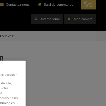
Contactez-nous
Suivi de commande
International
Mon compte
Tout voir
R
ans accepter
 du site,
 votre
os
pouvoir ainsi
chnologies