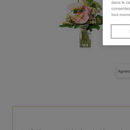
dans le ca
consentez
tout mome
Agrand