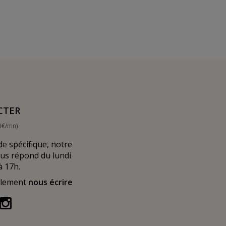
CTER
0€/mn)
 spécifique, notre
ous répond du lundi
à 17h.
alement
nous écrire