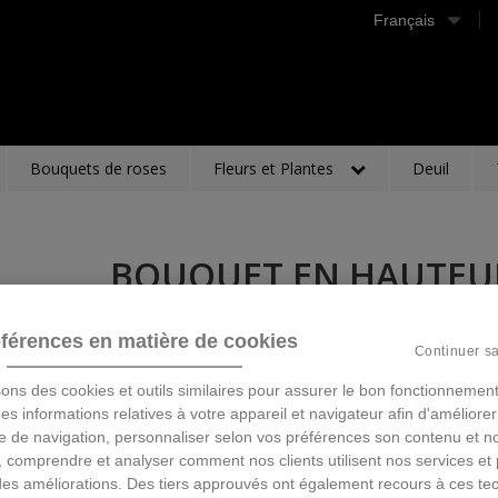
Français
Bouquets de roses
Fleurs et Plantes
Deuil
BOUQUET EN HAUTEU
Description
férences en matière de cookies
Continuer s
55,00 €
TTC
sons des cookies et outils similaires pour assurer le bon fonctionnement
 des informations relatives à votre appareil et navigateur afin d'améliorer
e de navigation, personnaliser selon vos préférences son contenu et n
Ajouter au panier
 comprendre et analyser comment nos clients utilisent nos services et 
des améliorations. Des tiers approuvés ont également recours à ces te