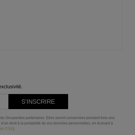
xclusivité.
S'INSCRIRE
res du Groupe/des partenaires. Elles seront conservées pendant trois ans.
d’un droit à la portabilité de vos données personnelles, en écrivant à
oir CGV
).