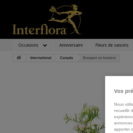
Occasions
Anniversaire
Fleurs de saisons
International
Canada
Bouquet en hauteur
Vos pré
Nous utili
recueillir
expérienc
annonces,
apporter 