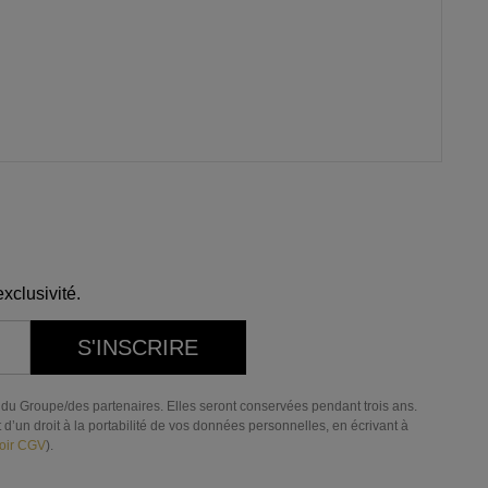
xclusivité.
S'INSCRIRE
res du Groupe/des partenaires. Elles seront conservées pendant trois ans.
d’un droit à la portabilité de vos données personnelles, en écrivant à
oir CGV
).