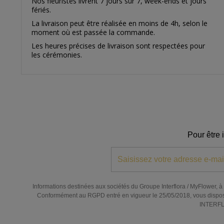
Nos fleuristes livrent 7 jours sur 7, week-ends et jours
fériés.
La livraison peut être réalisée en moins de 4h, selon le
moment où est passée la commande.
Les heures précises de livraison sont respectées pour
les cérémonies.
Pour être 
Informations destinées aux sociétés du Groupe Interflora / MyFlower, à l
Conformément au RGPD entré en vigueur le 25/05/2018, vous disposez de
INTERFLO