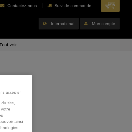
Contactez-nous
Suivi de commande
International
Mon compte
Tout voir
ans accepter
 du site,
 votre
os
pouvoir ainsi
chnologies