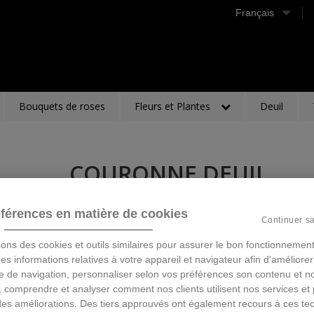
Français
Bouquets de roses
Fleurs et Plantes
Deuil
COURONNE DEUIL
Description
férences en matière de cookies
Continuer s
150,00 €
TTC
sons des cookies et outils similaires pour assurer le bon fonctionnement
 des informations relatives à votre appareil et navigateur afin d'améliorer
e de navigation, personnaliser selon vos préférences son contenu et n
Ajouter au panier
 comprendre et analyser comment nos clients utilisent nos services et 
des améliorations. Des tiers approuvés ont également recours à ces te