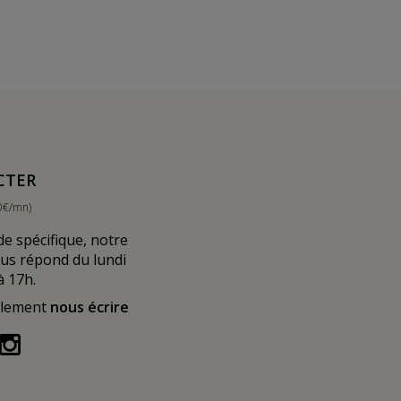
CTER
0€/mn)
 spécifique, notre
ous répond du lundi
à 17h.
alement
nous écrire