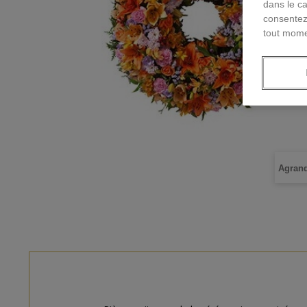
dans le ca
consentez
tout mome
Agrand