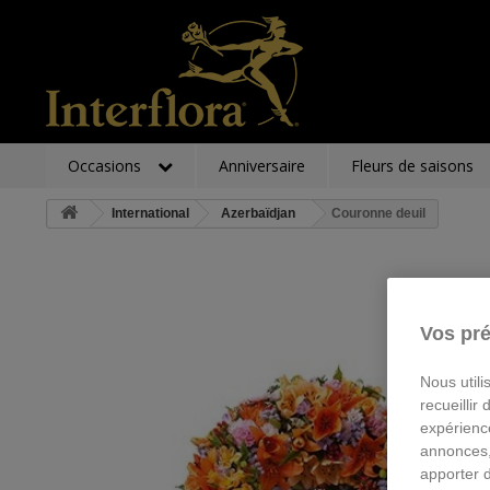
Occasions
Anniversaire
Fleurs de saisons
International
Azerbaïdjan
Couronne deuil
Vos pré
Nous utili
recueillir
expérienc
annonces,
apporter 