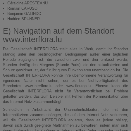
Géraldine ARESTEANU
Romain CARUSO
Benjamin GALINDO
Hadrien BRUNNER
E) Navigation auf dem Standort
www.interflora.lu
Die Gesellschaft INTERFLORA stellt alles in Werk, damit ihr Standort
ständig unter den bestmöglichen Bedingungen außer einer täglichen
Periode zugänglich ist, die zwischen zwei und drei umfasst wurde,
Stunden dreißig des Morgens (Stunde Paris), die den aktualisierten und
Schutz gewidmet ist, der für ihr gutes Funktionieren unentbehrlich ist. Die
Gesellschaft INTERFLORA könnte ihre übernommene Verantwortung für
irgendeine Natur nicht sehen, sei es bei Nichtverfügbarkeit des
Standortes www.interflora.lu oder www.fleurop.lu. Ebenso kann die
Gesellschaft INTERFLORA nicht für Verantwortlichen bei Problem
gehalten werden, das zum Beispiel mit Fehlern der Kommunikation über
das Internet-Netz zusammenhängt.
Schließlich in Anbetracht der Unannehmlichkeiten, die mit den
Informatikviren zusammenhängen, die auf dem Internet-Netz verkehren,
will die Gesellschaft INTERFLORA erklären, dass es jedem obliegt,
davon sich durch geeignete Maßnahmen zu bewahren, indem man sich
ihrem Lieferanten der Zugänge zu Internet nähert (oder von jeder anderen