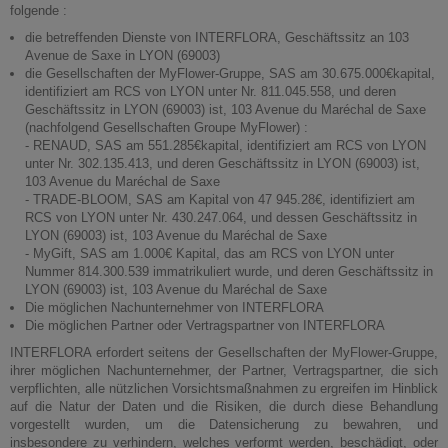
folgende :
die betreffenden Dienste von INTERFLORA, Geschäftssitz an 103
Avenue de Saxe in LYON (69003)
die Gesellschaften der MyFlower-Gruppe, SAS am 30.675.000€kapital,
identifiziert am RCS von LYON unter Nr. 811.045.558, und deren
Geschäftssitz in LYON (69003) ist, 103 Avenue du Maréchal de Saxe
(nachfolgend Gesellschaften Groupe MyFlower) :
- RENAUD, SAS am 551.285€kapital, identifiziert am RCS von LYON
unter Nr. 302.135.413, und deren Geschäftssitz in LYON (69003) ist,
103 Avenue du Maréchal de Saxe
- TRADE-BLOOM, SAS am Kapital von 47 945.28€, identifiziert am
RCS von LYON unter Nr. 430.247.064, und dessen Geschäftssitz in
LYON (69003) ist, 103 Avenue du Maréchal de Saxe
- MyGift, SAS am 1.000€ Kapital, das am RCS von LYON unter
Nummer 814.300.539 immatrikuliert wurde, und deren Geschäftssitz in
LYON (69003) ist, 103 Avenue du Maréchal de Saxe
Die möglichen Nachunternehmer von INTERFLORA
Die möglichen Partner oder Vertragspartner von INTERFLORA
INTERFLORA erfordert seitens der Gesellschaften der MyFlower-Gruppe,
ihrer möglichen Nachunternehmer, der Partner, Vertragspartner, die sich
verpflichten, alle nützlichen Vorsichtsmaßnahmen zu ergreifen im Hinblick
auf die Natur der Daten und die Risiken, die durch diese Behandlung
vorgestellt wurden, um die Datensicherung zu bewahren, und
insbesondere zu verhindern, welches verformt werden, beschädigt, oder