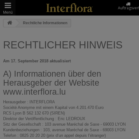
Auftragsver
Menü
Rechtliche Informationen
RECHTLICHER HINWEIS
Am 17. September 2018 aktualisiert
A) Informationen über den
Herausgeber der Website
www.interflora.lu
Herausgeber : INTERFLORA
Société Anonyme mit einem Kapital von 4.201.470 Euro
RCS Lyon B 562 132 670 (SIREN)
Direktor der Veröffentlichung : Eric LEDROUX
Sitz der Gesellschaft : 103 avenue Maréchal de Saxe - 69003 LYON
Kundenbeziehungen : 103, avenue Maréchal de Saxe - 69003 LYON
Telefon : 0825 20 20 20 (prix d’un appel depuis l’étranger)