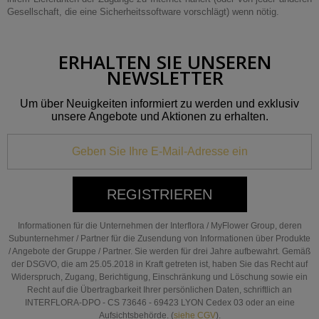
Gesellschaft, die eine Sicherheitssoftware vorschlägt) wenn nötig.
ERHALTEN SIE UNSEREN
NEWSLETTER
Um über Neuigkeiten informiert zu werden und exklusiv
unsere Angebote und Aktionen zu erhalten.
REGISTRIEREN
Informationen für die Unternehmen der Interflora / MyFlower Group, deren
Subunternehmer / Partner für die Zusendung von Informationen über Produkte
/ Angebote der Gruppe / Partner. Sie werden für drei Jahre aufbewahrt. Gemäß
der DSGVO, die am 25.05.2018 in Kraft getreten ist, haben Sie das Recht auf
Widerspruch, Zugang, Berichtigung, Einschränkung und Löschung sowie ein
Recht auf die Übertragbarkeit Ihrer persönlichen Daten, schriftlich an
INTERFLORA-DPO - CS 73646 - 69423 LYON Cedex 03 oder an eine
Aufsichtsbehörde. (
siehe CGV
).