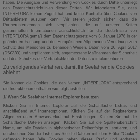
haben. Die Ausgabe und Verwendung von Cookies durch Dritte unterliegt
den Datenschutzrichtlinien dieser Dritten. Wir informieren Sie, dass
INTERFLORA keinen Zugriff hat und keine Kontrolle über Cookies von
Drittanbietern ausüben kann. Wir stellen jedoch sicher, dass die
Partnerunternehmen sich verpflichten, die auf unseren Seiten
gesammelten Informationen ausschließlich für die Bedürfnisse von
INTERFLORA gemäß dem Datenschutzgesetz vom 6. Januar 1978 in der
geänderten Fassung und der Europäischen Allgemeinen Verordnung zum
Schutz des Menschen zu behandeln Wesen. Daten vom 26. April 2017
(DSGVO) und verpflichten sich, angemessene Maßnahmen der Sicherheit
und des Schutzes der Vertraulichkeit der Daten zu implementieren.
Zu verfolgendes Verfahren, damit Ihr Seefahrer die Cookies
ablehnt
Sie können die Cookies, die den Namen „INTERFLORA“ entsprechend
die Instruktionen enthalten wie folgt abstellen :
1/ Wenn Sie Seefahrer Internet Explorer benutzen
Klicken Sie in Internet Explorer auf die Schaltfläche Extras und
anschließend auf Internetoptionen. Klicken Sie auf der Registerkarte
Allgemein unter Browserverlauf auf Einstellungen. Klicken Sie auf die
Schaltfläche Dateien anzeigen. Klicken Sie auf die Spaltenüberschrift
Name, um alle Dateien in alphabetischer Reihenfolge zu sortieren, und
durchsuchen Sie die Liste, bis Sie die Dateien mit dem Präfix "Cookie"
gefunden haben (alle Cookies haben dieses Präfix und enthalten