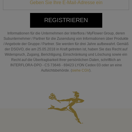
REGISTRIEREN
Informationen für die Unternehmen der Interflora / MyFlower Group, deren
Subunternehmer / Partner für die Zusendung von Informationen über Produkte
/ Angebote der Gruppe / Partner. Sie werden für drei Jahre aufbewahrt. Gemäß
der DSGVO, die am 25.05.2018 in Kraft getreten ist, haben Sie das Recht auf
Widerspruch, Zugang, Berichtigung, Einschränkung und Löschung sowie ein
Recht auf die Übertragbarkeit Ihrer persönlichen Daten, schriftlich an
INTERFLORA-DPO - CS 73646 - 69423 LYON Cedex 03 oder an eine
Aufsichtsbehörde. (
siehe CGV
).