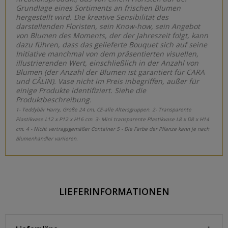
Grundlage eines Sortiments an frischen Blumen
hergestellt wird. Die kreative Sensibilität des
darstellenden Floristen, sein Know-how, sein Angebot
von Blumen des Moments, der der Jahreszeit folgt, kann
dazu führen, dass das gelieferte Bouquet sich auf seine
Initiative manchmal von dem präsentierten visuellen,
illustrierenden Wert, einschließlich in der Anzahl von
Blumen (der Anzahl der Blumen ist garantiert für CARA
und CÂLIN). Vase nicht im Preis inbegriffen, außer für
einige Produkte identifiziert. Siehe die
Produktbeschreibung.
1- Teddybär Harry, Größe 24 cm, CE-alle Altersgruppen. 2- Transparente
Plastikvase L12 x P12 x H16 cm. 3- Mini transparente Plastikvase L8 x D8 x H14
cm. 4 - Nicht vertragsgemäßer Container 5 - Die Farbe der Pflanze kann je nach
Blumenhändler variieren.
LIEFERINFORMATIONEN