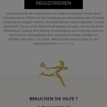
REGISTRIEREN
Informationen für die Unternehmen der Interflora / MyFlower Group, deren
Subunternehmer / Partner für die Zusendung von Informationen über Produkte
/ Angebote der Gruppe / Partner. Sie werden für drei Jahre aufbewahrt. Gemäß
der DSGVO, die am 25.05.2018 in Kraft getreten ist, haben Sie das Recht auf
Widerspruch, Zugang, Berichtigung, Einschränkung und Löschung sowie ein
Recht auf die Übertragbarkeit Ihrer persönlichen Daten, schriftlich an
INTERFLORA-DPO - CS 73646 - 69423 LYON Cedex 03 oder an eine
Aufsichtsbehörde. (
siehe CGV
).
BRAUCHEN SIE HILFE ?