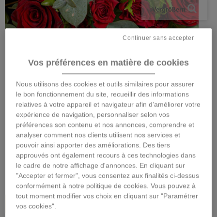
Vergrößern
Continuer sans accepter
Vos préférences en matière de cookies
Nous utilisons des cookies et outils similaires pour assurer
ROTER BLUME BOUQUET
le bon fonctionnement du site, recueillir des informations
relatives à votre appareil et navigateur afin d'améliorer votre
expérience de navigation, personnaliser selon vos
Beschreibung
préférences son contenu et nos annonces, comprendre et
analyser comment nos clients utilisent nos services et
49,95 €
inkl. MwSt.
pouvoir ainsi apporter des améliorations. Des tiers
approuvés ont également recours à ces technologies dans
le cadre de notre affichage d'annonces. En cliquant sur
Größe
"Accepter et fermer", vous consentez aux finalités ci-dessus
conformément à notre politique de cookies. Vous pouvez à
tout moment modifier vos choix en cliquant sur "Paramétrer
In den Warenkorb
vos cookies".